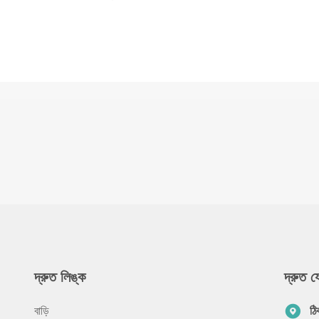
দ্রুত লিঙ্ক
দ্রুত 
বাড়ি
ঠি