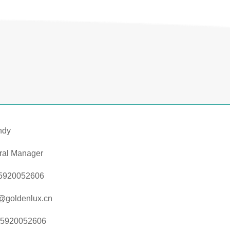
ndy
ral Manager
5920052606
@goldenlux.cn
15920052606