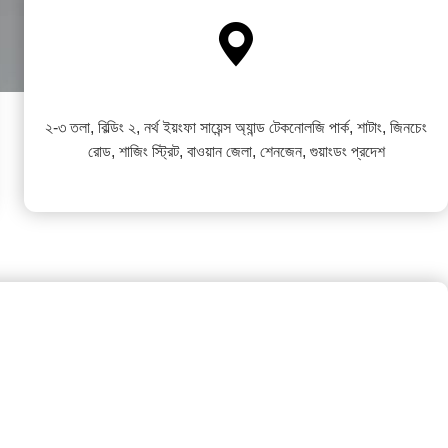

২-৩ তলা, বিল্ডিং ২, নর্থ ইয়ংফা সায়েন্স অ্যান্ড টেকনোলজি পার্ক, শাটাং, জিনচেং
রোড, শাজিং স্ট্রিট, বাওয়ান জেলা, শেনজেন, গুয়াংডং প্রদেশ