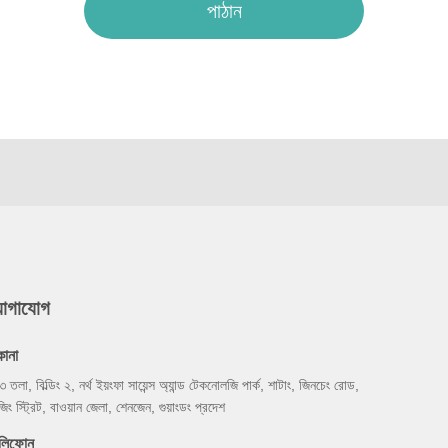
পাঠান
যোগাযোগ
কানা
৩ তলা, বিল্ডিং ২, নর্থ ইয়ংফা সায়েন্স অ্যান্ড টেকনোলজি পার্ক, শাটাং, জিনচেং রোড,
জিং স্ট্রিট, বাওয়ান জেলা, শেনজেন, গুয়াংডং প্রদেশ
েলিফোন