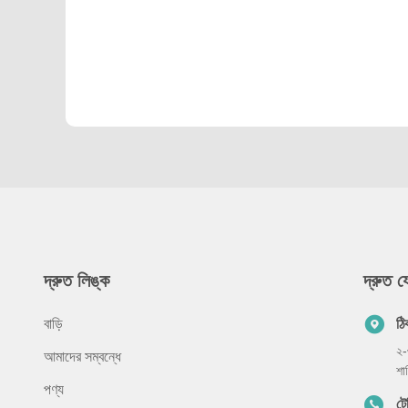
দ্রুত লিঙ্ক
দ্রুত 
বাড়ি
ঠি
২-
আমাদের সম্বন্ধে
শা
পণ্য
ট