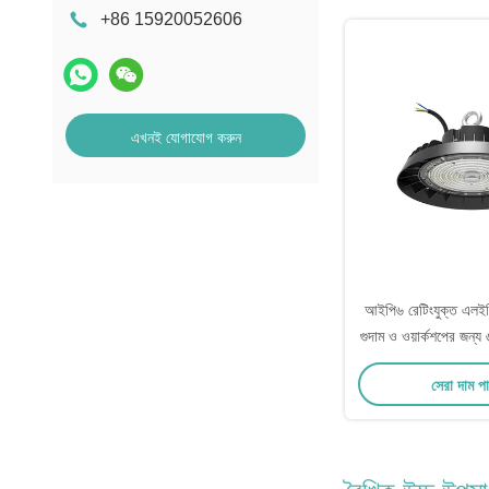
+86 15920052606
এখনই যোগাযোগ করুন
আইপি৬ রেটিংযুক্ত এলই
গুদাম ও ওয়ার্কশপের জন্
ওয়াট
সেরা দাম প