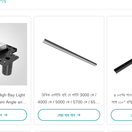
াগর
High Bay Light
রৈখিক এলইডি হাই বে লাইট 3000 কে /
≥ ৮৫% পাওয়া
am Angle and
4000 কে / 5000 কে / 5700 কে / 6500
সঙ্গে ১১০° রশ
t Voltage
কে রঙের তাপমাত্রা
এবং
ান
সেরা দাম পান
স