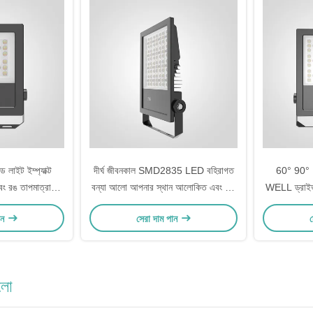
লাইট ইম্প্যাক্ট
দীর্ঘ জীবনকাল SMD2835 LED বহিরাগত
60° 90° 
ং রঙ তাপমাত্রা
বন্যা আলো আপনার স্থান আলোকিত এবং অর্থ
WELL ড্রাইভ
়াট 50W 100W
সঞ্চয়
লাইন-লাইন ও
ান
সেরা দাম পান
স
W 300W
লো