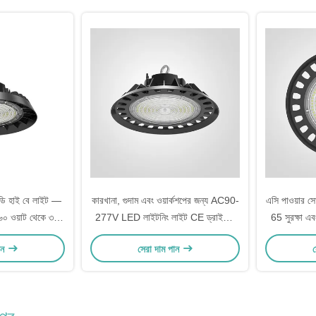
ডি হাই বে লাইট —
কারখানা, গুদাম এবং ওয়ার্কশপের জন্য AC90-
এসি পাওয়ার স
য ৬০ ওয়াট থেকে ৩০০
277V LED লাইটনিং লাইট CE ড্রাইভার
65 সুরক্ষা এবং 
উচ্চ উজ্জ্বলতা আলো সমাধান
এসি 90-277 ভ
ান
সেরা দাম পান
স