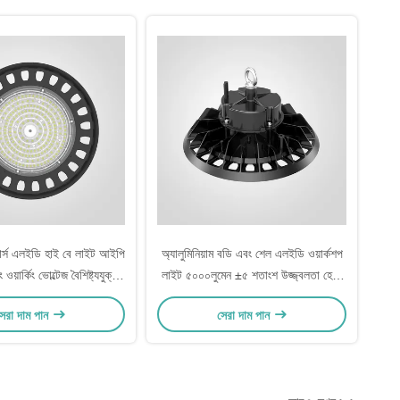
োর্স এলইডি হাই বে লাইট আইপি
অ্যালুমিনিয়াম বডি এবং শেল এলইডি ওয়ার্কশপ
ওয়ার্কিং ভোল্টেজ বৈশিষ্ট্যযুক্ত
লাইট ৫০০০লুমেন ±৫ শতাংশ উজ্জ্বলতা হেভি
ি শিল্প আলো সমাধানের জন্য
ডিউটি ব্রাইট ইলিউমিনেশন ওয়ার্কশপের জন্য
েরা দাম পান
সেরা দাম পান
আদর্শ