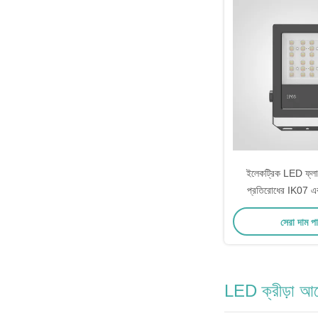
ইলেকট্রিক LED ফ্লাড 
প্রতিরোধের IK07 এব
3000K-6500K ওয
সেরা দাম প
150W 200
LED ক্রীড়া আ