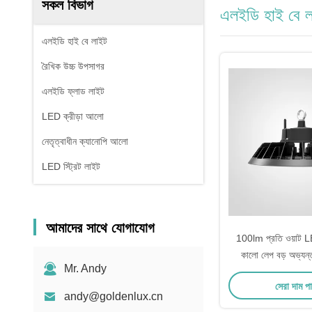
সকল বিভাগ
এলইডি হাই বে 
এলইডি হাই বে লাইট
রৈখিক উচ্চ উপসাগর
এলইডি ফ্লাড লাইট
LED ক্রীড়া আলো
নেতৃত্বাধীন ক্যানোপি আলো
LED স্ট্রিট লাইট
আমাদের সাথে যোগাযোগ
100lm প্রতি ওয়াট LE
কালো লেপ বড় অভ্যন্
Mr. Andy
কারখানা জন্য নিখুঁত অপ
সেরা দাম প
20 থেকে 50 ডিগ্র
andy@goldenlux.cn