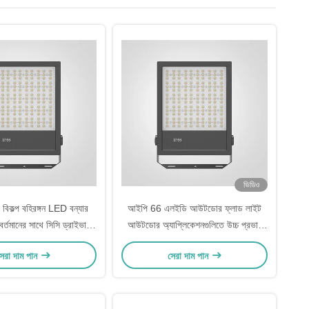
ভিডিও
ন্ট বিকল্প বহিরঙ্গন LED বন্যার
আইপি 66 এলইডি আউটডোর ফ্লাড লাইট
র্তমানের সাথে সিসি ড্রাইভার
আউটডোর অ্যাপ্লিকেশনগুলিতে উচ্চ প্রভাব
হিরঙ্গন খুচরা আলো জন্য
প্রতিরোধের জন্য
েরা দাম পান
সেরা দাম পান