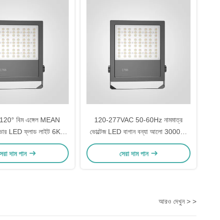
120° বিম এঙ্গেল MEAN
120-277VAC 50-60Hz নামমাত্র
ার LED ফ্লাড লাইট 6KV-
ভোল্টেজ LED বাগান বন্যা আলো 3000K-
ভারজাক সুরক্ষা বিকল্প এবং
6500K রঙ তাপমাত্রা বহিরঙ্গন আলো জন্য
েরা দাম পান
সেরা দাম পান
আলোকসজ্জা সহ
আরও দেখুন > >