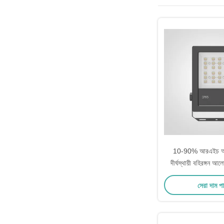
10-90% আরএইচ অপার
দীর্ঘস্থায়ী বহিরঙ্গন
LED বহিরাগত 
সেরা দাম প