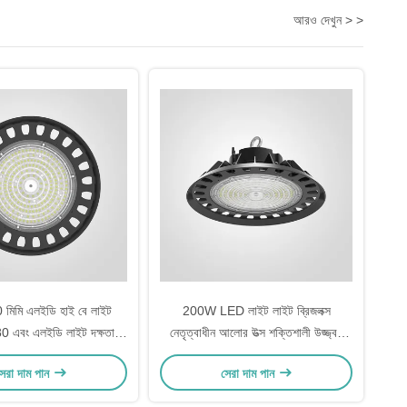
আরও দেখুন > >
50 মিমি এলইডি হাই বে লাইট
200W LED লাইট লাইট ব্রিজলক্স
 এবং এলইডি লাইট দক্ষতা
নেতৃত্বাধীন আলোর উত্স শক্তিশালী উজ্জ্বল
তি ওয়াট বাণিজ্যিক আলো
আলো শিল্প সাইট এবং বড় স্থান জন্য উপযুক্ত
েরা দাম পান
সেরা দাম পান
্লিকেশন জন্য উপযুক্ত