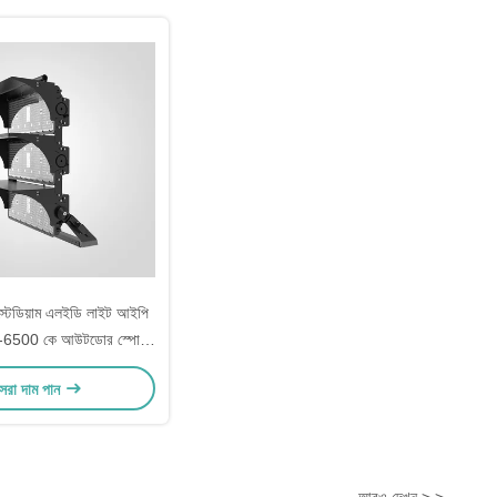
ম স্টেডিয়াম এলইডি লাইট আইপি
6500 কে আউটডোর স্পোর্টস
লাইটিং
েরা দাম পান