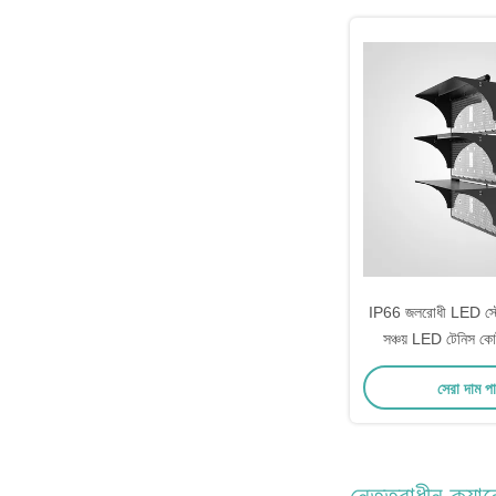
IP66 জলরোধী LED স্টেড
সঞ্চয় LED টেনিস ক
1000W 1
সেরা দাম প
নেতৃত্বাধীন ক্য