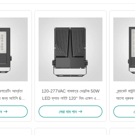
েটিং আর্দ্রতা
120-277VAC নামমাত্র ভোল্টেজ 50W
ব্র্যাকেট মাউ
 আলো জন্য আইপি 66
LED ফ্লাড লাইট 120° বিম এঙ্গেল এবং
আলো ধ্রুবক ব
বন্যা আলো
ক্রমাগত বর্তমান ড্রাইভার সহ
প্রকার ব
ান
সেরা দাম পান
স