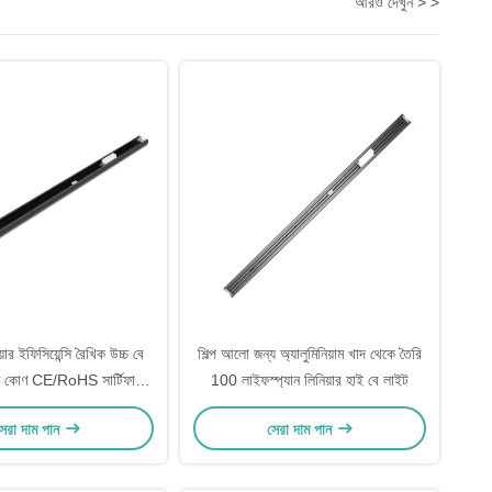
আরও দেখুন > >
র ইফিসিয়েন্সি রৈখিক উচ্চ বে
শিল্প আলো জন্য অ্যালুমিনিয়াম খাদ থেকে তৈরি
্মি কোণ CE/RoHS সার্টিফাইড
100 লাইফস্প্যান লিনিয়ার হাই বে লাইট
 শিল্প আলো সমাধান
েরা দাম পান
সেরা দাম পান