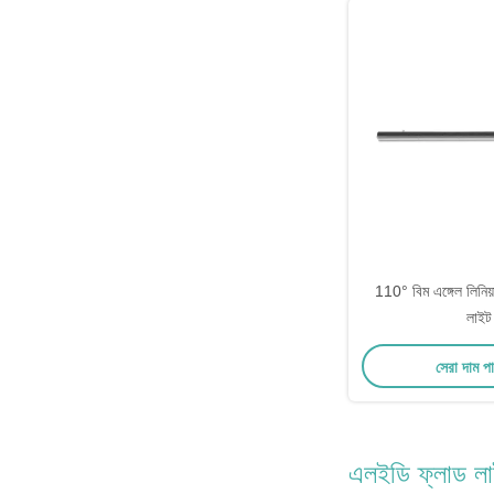
110° বিম এঙ্গেল লিনিয
লাইট
সেরা দাম প
এলইডি ফ্লাড ল