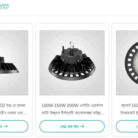
লাইট
D উচ্চ বে হালকা
100W 150W 200W এলইডি ওয়ার্কশপ
ব্যাসার্ধ 1
তরীণ এলাকা এবং
লাইট উজ্জ্বল দীর্ঘস্থায়ী আলোকসজ্জা যান্ত্রিক
সিআরআই 80
ারেটিং থেকে বিয়োগ
কর্মশালা এবং উত্পাদন এলাকার জন্য নিখুঁত
120lm প্র
ান
সেরা দাম পান
স
ী সেলসিয়াস
অ্যাপ