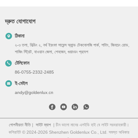
দ্রুত যোগাযোগ
ঠিকানা
২-৩ তলা, বিল্ডিং ২, নর্থ ইয়ংফা সায়েন্স অ্যান্ড টেকনোলজি পার্ক, শাটাং, জিনচেং রোড,
শাজিং স্ট্রিট, বাওয়ান জেলা, শেনজেন, গুয়াংডং প্রদেশ
টেলিফোন
86-0755-2332-2485
ই-মেইল
andy@goldenlux.cn
গোপনীয়তা নীতি
|
সাইট ম্যাপ
| চীন ভালো মানের এলইডি হাই বে লাইট সরবরাহকারী।
কপিরাইট © 2024-2026 Shenzhen Goldenlux Co., Ltd. সমস্ত অধিকার