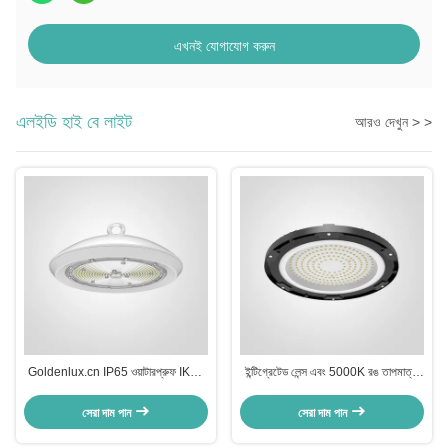
এখনই যোগাযোগ করুন
এলইডি হাই বে লাইট
আরও দেখুন > >
Goldenlux.cn IP65 ওয়াটারপ্রুফ IK09
ইন্টিগ্রেটেড লেন্স এবং 5000K রঙ তাপমাত্রা
LED হাইবে লাইট নির্মাণ সাইট এবং গুদাম জন্য
সঙ্গে শিল্প LED উচ্চ বে লাইট
সেরা দাম পান
সেরা দাম পান