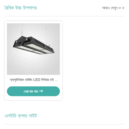
রৈখিক উচ্চ উপসাগর
আরও দেখুন > >
অ্যালুমিনিয়াম হাউজিং LED লিনিয়ার হাই বে
SMD3030 ইন্ডাস্ট্রিয়াল হাই বে LED লাইট
সেরা দাম পান
এলইডি ফ্লাড লাইট