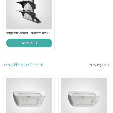
অ্যালুমিনিয়াম স্টেডিয়াম এলইডি লাইট আইপি 66
3000 কে-6500 কে আউটডোর স্পোর্টস
লাইটিং
সেরা দাম পান
নেতৃত্বাধীন ক্যানোপি আলো
আরও দেখুন > >