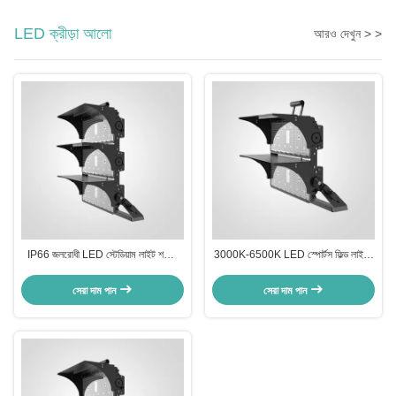
LED ক্রীড়া আলো
আরও দেখুন > >
IP66 জলরোধী LED স্টেডিয়াম লাইট শক্তি
3000K-6500K LED স্পোর্টস ফিল্ড লাইটিং
সঞ্চয় LED টেনিস কোর্ট লাইট 500W
নিয়মিত সিসিটি LED স্পোর্টস কোর্ট লাইট
1000W 1500W
সেরা দাম পান
সেরা দাম পান