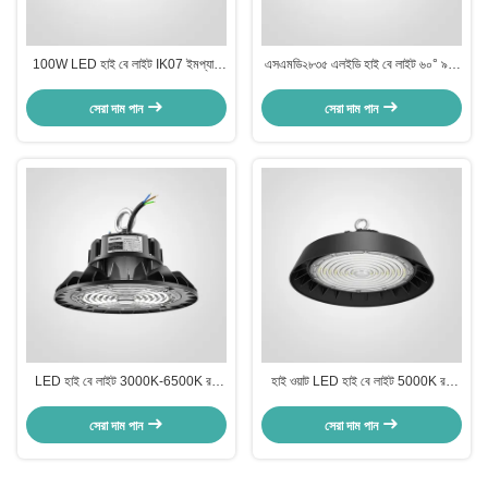
100W LED হাই বে লাইট IK07 ইমপ্যাক্ট
এসএমডি২৮৩৫ এলইডি হাই বে লাইট ৬০° ৯০°
প্রতিরোধী 120° বিম কোণ 4-10m উচ্চতা
১২০° বিম এঙ্গেল রঙ তাপমাত্রা ৩০০০ কে থেকে
220V-240V
৬৫০০ কে
সেরা দাম পান
সেরা দাম পান
LED হাই বে লাইট 3000K-6500K রঙ
হাই ওয়াট LED হাই বে লাইট 5000K রঙ
তাপমাত্রা IK09 প্রভাব প্রতিরোধের সঙ্গে
তাপমাত্রা IK09 প্রভাব প্রতিরোধের
SMD2835 LEDs 120-277V
সেরা দাম পান
সেরা দাম পান