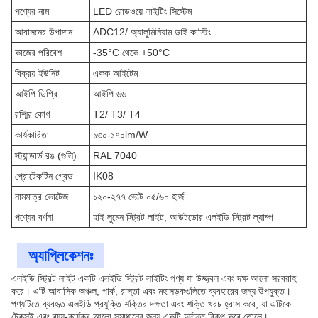
পণ্যের নাম
LED রোডওয়ে লাইটিং সিস্টেম
আবাসনের উপাদান
ADC12/ অ্যালুমিনিয়াম ডাই কাস্টিং
কাজের পরিবেশ
-35°C থেকে +50°C
বিক্রয় ইউনিট
একক আইটেম
আইপি ডিগ্রি
আইপি ৬৬
রশ্মির কোণ
T2/ T3/ T4
কার্যকারিতা
১৩০-১৭০lm/W
স্ট্যান্ডার্ড রঙ (গুলি)
RAL 7040
প্রোটেকটিন গ্রেড
IK08
নামমাত্র ভোল্টেজ
১২০-২৭৭ ভোল্ট ০৫/৬০ হার্জ
পণ্যের বর্ণনা
হাই লুমেন স্ট্রিট লাইট, আউটডোর এলইডি স্ট্রিট ল্যাম্প
অ্যাপ্লিকেশনঃ
এলইডি স্ট্রিট লাইট একটি এলইডি স্ট্রিট লাইটিং পণ্য যা উজ্জ্বল এবং দক্ষ আলো সরবরাহ
করে। এটি আবাসিক অঞ্চল, পার্ক, রাস্তা এবং মহাসড়কগুলিতে ব্যবহারের জন্য উপযুক্ত।
পণ্যটিতে ব্যবহৃত এলইডি প্রযুক্তি শক্তির দক্ষতা এবং শক্তি খরচ হ্রাস করে, যা এটিকে
টেকসই এবং ব্যয়-কার্যকর আলো সমাধানের জন্য একটি দুর্দান্ত বিকল্প করে তোলে।