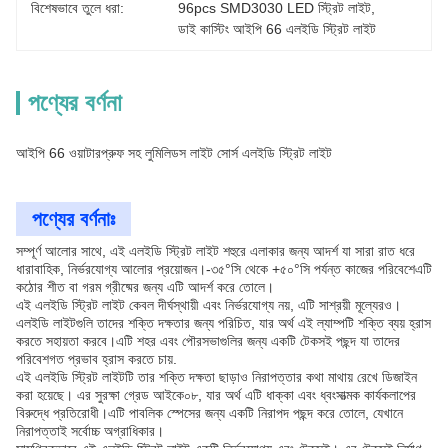
বিশেষভাবে তুলে ধরা:
96pcs SMD3030 LED স্ট্রিট লাইট
, 
ডাই কাস্টিং আইপি 66 এলইডি স্ট্রিট লাইট
পণ্যের বর্ণনা
আইপি 66 ওয়াটারপ্রুফ সহ লুমিলিডস লাইট সোর্স এলইডি স্ট্রিট লাইট
পণ্যের বর্ণনাঃ
সম্পূর্ণ আলোর সাথে, এই এলইডি স্ট্রিট লাইট শহুরে এলাকার জন্য আদর্শ যা সারা রাত ধরে
ধারাবাহিক, নির্ভরযোগ্য আলোর প্রয়োজন।-৩৫°সি থেকে +৫০°সি পর্যন্ত কাজের পরিবেশেএটি
কঠোর শীত বা গরম গ্রীষ্মের জন্য এটি আদর্শ করে তোলে।
এই এলইডি স্ট্রিট লাইট কেবল দীর্ঘস্থায়ী এবং নির্ভরযোগ্য নয়, এটি সাশ্রয়ী মূল্যেরও।
এলইডি লাইটগুলি তাদের শক্তি দক্ষতার জন্য পরিচিত, যার অর্থ এই ল্যাম্পটি শক্তি ব্যয় হ্রাস
করতে সহায়তা করবে।এটি শহর এবং পৌরসভাগুলির জন্য একটি টেকসই পছন্দ যা তাদের
পরিবেশগত প্রভাব হ্রাস করতে চায়.
এই এলইডি স্ট্রিট লাইটটি তার শক্তি দক্ষতা ছাড়াও নিরাপত্তার কথা মাথায় রেখে ডিজাইন
করা হয়েছে। এর সুরক্ষা গ্রেড আইকে০৮, যার অর্থ এটি ধাক্কা এবং ধ্বংসাত্মক কার্যকলাপের
বিরুদ্ধে প্রতিরোধী।এটি পাবলিক স্পেসের জন্য একটি নিরাপদ পছন্দ করে তোলে, যেখানে
নিরাপত্তাই সর্বোচ্চ অগ্রাধিকার।