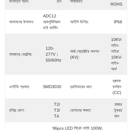
উৎপত্তি স্থল:
চীন
সাক্ষ্যদান:
ROHS
ADC12 
আবাসনের উপাদান:
অ্যালুমিনিয়াম 
আইপি ডিগ্রি:
IP66
ডাই কাস্টিং
10KV-
লাইন-
120-
সার্জ প্রোটেক্টর অপশন
লাইন/ 
নামমাত্র ভোল্টেজ:
277V︱
(kV):
10KV-
50/60Hz
লাইন-
আর্থ
ধ্রুবক 
এলইডি প্রকার:
SMD3030
ড্রাইভারের ধরন:
বর্তমান 
(CC)
T2/ 
হাজার 
রশ্মির কোণ:
T3/ 
যোগানের ক্ষমতা:
টুকরা/
T4
মাস
96pcs LED স্ট্রিট লাইট 100W
, 