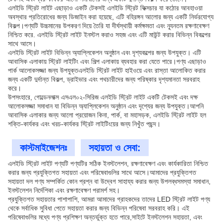
এলইডি স্ট্রিট লাইট এছাড়াও একটি টেকসই এলইডি স্ট্রিট ফিক্সচার যা কঠোর আবহাওয়া
অবস্থার প্রতিরোধের জন্য ডিজাইন করা হয়েছে, এটি বহিরঙ্গন আলোর জন্য একটি নির্ভরযোগ্য
বিকল্প।পণ্যটি উচ্চমানের উপকরণ দিয়ে তৈরি যা দীর্ঘস্থায়ী কর্মক্ষমতা এবং ন্যূনতম রক্ষণাবেক্ষণ
নিশ্চিত করে. এলইডি স্ট্রিট লাইট ইনস্টল করাও সহজ এবং এটি মাউন্ট করার বিভিন্ন বিকল্পের
সাথে আসে।
এলইডি স্ট্রিট লাইট বিভিন্ন অ্যাপ্লিকেশন অনুষ্ঠান এবং দৃশ্যকল্পের জন্য উপযুক্ত। এটি
আবাসিক এলাকায় স্ট্রিট লাইটিং এবং শিল্প এলাকায় ব্যবহার করা যেতে পারে।পণ্য এছাড়াও
পার্ক আলোকসজ্জা জন্য উপযুক্তএলইডি স্ট্রিট লাইট হাইওয়ে এবং রাস্তা আলোকিত করার
জন্য একটি দুর্দান্ত বিকল্প, ড্রাইভার এবং পথচারীদের জন্য পরিষ্কার দৃশ্যমানতা সরবরাহ
করে।
উপসংহারে, গোল্ডেনলাক্স এসএল০২-সিরিজ এলইডি স্ট্রিট লাইট একটি টেকসই এবং দক্ষ
আলোকসজ্জা সমাধান যা বিভিন্ন অ্যাপ্লিকেশন অনুষ্ঠান এবং দৃশ্যের জন্য উপযুক্ত।আপনি
আবাসিক এলাকার জন্য আলো প্রয়োজন কিনা, পার্ক, বা মহাসড়ক, এলইডি স্ট্রিট লাইট হল
শক্তি-কার্যকর এবং খরচ-কার্যকর স্ট্রিট লাইটিংয়ের জন্য নিখুঁত পছন্দ।
কাস্টমাইজেশনঃ
সহায়তা ও সেবা:
এলইডি স্ট্রিট লাইট পণ্যটি পণ্যটির সঠিক ইনস্টলেশন, রক্ষণাবেক্ষণ এবং কার্যকারিতা নিশ্চিত
করার জন্য প্রযুক্তিগত সহায়তা এবং পরিষেবাগুলির সাথে আসে।আমাদের প্রযুক্তিগত
সহায়তা দল পণ্য সম্পর্কিত কোন প্রশ্ন বা উদ্বেগ সাহায্য করার জন্য উপলব্ধসমস্যা সমাধান,
ইনস্টলেশন নির্দেশিকা এবং রক্ষণাবেক্ষণ পরামর্শ সহ।
প্রযুক্তিগত সহায়তার পাশাপাশি, আমরা আমাদের গ্রাহকদের তাদের LED স্ট্রিট লাইট পণ্য
থেকে সর্বাধিক সুবিধা পেতে সহায়তা করার জন্য বিভিন্ন পরিষেবা সরবরাহ করি। এই
পরিষেবাগুলির মধ্যে পণ্য প্রশিক্ষণ অন্তর্ভুক্ত হতে পারে,সাইটে ইনস্টলেশন সহায়তা, এবং