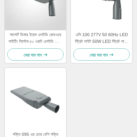
সাপোর্ট ডিমার ইয়েস এলইডি রোডওয়ে
এসি 100 277V 50 60Hz LED
লাইটিং সিস্টেম ৫০ ওয়াট এলইডি স্ট্রিট
স্ট্রিট লাইট 50W LED স্ট্রিট লাইট
লাইট স্ট্রিট ল্যাম্প সহজ ইনস্টলেশন এবং
অফার 150LPW দক্ষতা শহুরে রাস্তার
রক্ষণাবেক্ষণ সহ
আলো জন্য নিখুঁত
সেরা দাম পান
সেরা দাম পান
শক্তি 095 এর চেয়ে বেশি শক্তি