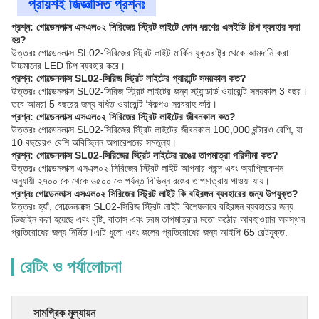
প্রায়শই জিজ্ঞাসিত প্রশ্নঃ
প্রশ্ন: গোল্ডেনলাক্স এসএল০২ সিরিজের স্ট্রিট লাইটে কোন ধরণের এলইডি চিপ ব্যবহার করা
হয়?
উত্তরঃ গোল্ডেনলাক্স SL02-সিরিজের স্ট্রিট লাইট মার্কিন যুক্তরাষ্ট্র থেকে আমদানি করা
উচ্চমানের LED চিপ ব্যবহার করে।
প্রশ্ন: গোল্ডেনলাক্স SL02-সিরিজ স্ট্রিট লাইটের গ্যারান্টি সময়কাল কত?
উত্তরঃ গোল্ডেনলাক্স SL02-সিরিজ স্ট্রিট লাইটের জন্য স্ট্যান্ডার্ড ওয়ারেন্টি সময়কাল 3 বছর।
তবে আমরা 5 বছরের জন্য বর্ধিত ওয়ারেন্টি বিকল্পও সরবরাহ করি।
প্রশ্ন: গোল্ডেনলাক্স এসএল০২ সিরিজের স্ট্রিট লাইটের জীবনকাল কত?
উত্তরঃ গোল্ডেনলাক্স SL02-সিরিজের স্ট্রিট লাইটের জীবনকাল 100,000 ঘন্টারও বেশি, যা
10 বছরেরও বেশি অবিচ্ছিন্ন অপারেশনের সমতুল্য।
প্রশ্ন: গোল্ডেনলাক্স SL02-সিরিজের স্ট্রিট লাইটের রঙের তাপমাত্রা পরিসীমা কত?
উত্তরঃ গোল্ডেনলাক্স এসএল০২ সিরিজের স্ট্রিট লাইট আপনার পছন্দ এবং অ্যাপ্লিকেশন
অনুযায়ী ২৭০০ কে থেকে ৬৫০০ কে পর্যন্ত বিভিন্ন রঙের তাপমাত্রায় পাওয়া যায়।
প্রশ্নঃ গোল্ডেনলাক্স এসএল০২ সিরিজের স্ট্রিট লাইট কি বহিরঙ্গন ব্যবহারের জন্য উপযুক্ত?
উত্তরঃ হ্যাঁ, গোল্ডেনলাক্স SL02-সিরিজ স্ট্রিট লাইট বিশেষভাবে বহিরঙ্গন ব্যবহারের জন্য
ডিজাইন করা হয়েছে এবং বৃষ্টি, বাতাস এবং চরম তাপমাত্রার মতো কঠোর আবহাওয়ার অবস্থার
প্রতিরোধের জন্য নির্মিত।এটি ধুলো এবং জলের প্রতিরোধের জন্য আইপি 65 রেটযুক্ত.
রেটিং ও পর্যালোচনা
সামগ্রিক মূল্যায়ন