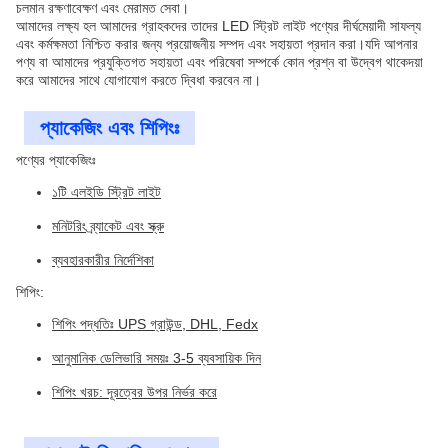
চলমান রক্ষণাবেক্ষণ এবং মেরামত সেবা।
আমাদের লক্ষ্য হল আমাদের গ্রাহকদের তাদের LED স্ট্রিট লাইট পণ্যের দীর্ঘমেয়াদী সাফল্য
এবং কর্মক্ষমতা নিশ্চিত করার জন্য প্রয়োজনীয় সম্পদ এবং সহায়তা প্রদান করা।যদি আপনার
পণ্য বা আমাদের প্রযুক্তিগত সহায়তা এবং পরিষেবা সম্পর্কে কোন প্রশ্ন বা উদ্বেগ থাকেদয়া
করে আমাদের সাথে যোগাযোগ করতে দ্বিধা করবেন না।
প্যাকেজিং এবং শিপিংঃ
পণ্যের প্যাকেজিংঃ
১টি এলইডি স্ট্রিট লাইট
মনিটরিং ব্র্যাকেট এবং স্ক্রু
ব্যবহারকারীর নির্দেশিকা
শিপিং:
শিপিং পদ্ধতিঃ UPS গ্রাউন্ড, DHL, Fedx
আনুমানিক ডেলিভারি সময়ঃ 3-5 ব্যবসায়িক দিন
শিপিং খরচ: দূরত্বের উপর নির্ভর করে