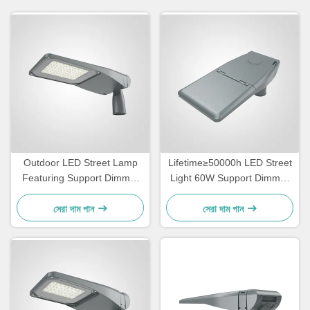
Outdoor LED Street Lamp
Lifetime≥50000h LED Street
Featuring Support Dimmer
Light 60W Support Dimmer
Ideal for Street Road
Long Lasting Outdoor
Lighting and Commercial
Lighting Ideal for City Streets
সেরা দাম পান
সেরা দাম পান
Outdoor Spaces
and Public Areas