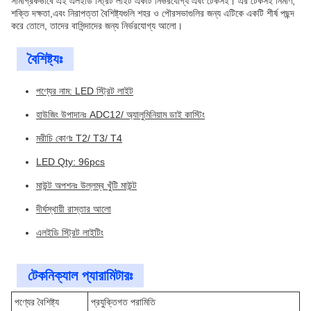
সামগ্রিকভাবে এই এলইডি স্ট্রিট লাইট একটি নির্ভরযোগ্য এবং টেকসই। এর টেকসই নির্মাণ,
শক্তি দক্ষতা,এবং নিরাপত্তা বৈশিষ্ট্যগুলি শহর ও পৌরসভাগুলির জন্য এটিকে একটি শীর্ষ পছন্দ
করে তোলে, তাদের বাসিন্দাদের জন্য নির্ভরযোগ্য আলো।
বৈশিষ্ট্যঃ
পণ্যের নাম: LED স্ট্রিট লাইট
হাউজিং উপাদানঃ ADC12/ অ্যালুমিনিয়াম ডাই কাস্টিং
মরীচি কোণঃ T2/ T3/ T4
LED Qty: 96pcs
মাউন্ট অপশনঃ উল্লম্ব খুঁটি মাউন্ট
দীর্ঘস্থায়ী রাস্তার আলো
এলইডি স্ট্রিট লাইটিং
টেকনিক্যাল প্যারামিটারঃ
পণ্যের বৈশিষ্ট্য
প্রযুক্তিগত পরামিতি