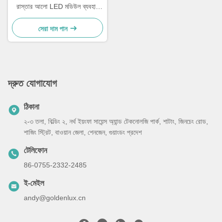
রাস্তার আলো LED মডিউল ব্যবহার
রাস্তার আলো শক্তি খরচ এবং আলো
অপ্টিমাইজ করার জন্য
সেরা দাম পান
দ্রুত যোগাযোগ
ঠিকানা
২-৩ তলা, বিল্ডিং ২, নর্থ ইয়ংফা সায়েন্স অ্যান্ড টেকনোলজি পার্ক, শাটাং, জিনচেং রোড,
শাজিং স্ট্রিট, বাওয়ান জেলা, শেনজেন, গুয়াংডং প্রদেশ
টেলিফোন
86-0755-2332-2485
ই-মেইল
andy@goldenlux.cn