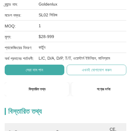
Goldenlux
ব্র্যান্ড নাম:
SL02 সিরিজ
মডেল নম্বর:
1
MOQ:
$28-999
মূল্য:
কার্টুন
প্যাকেজিংয়ের বিবরণ:
L/C, D/A, D/P, T/T, ওয়েস্টার্ন ইউনিয়ন, মানিগ্রাম
অর্থ প্রদানের শর্তাবলী:
সেরা দাম পান
এখনই যোগাযোগ করুন
বিস্তারিত তথ্য
পণ্যের বর্ণনা
বিস্তারিত তথ্য
CE, 