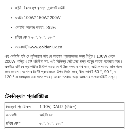
মাউন্ট বিকল্পঃ লুপ ঝুলন্ত, ব্র্যাকেট মাউন্ট
ওয়াটঃ 100W/ 150W/ 200W
এলইডি আলোর দক্ষতাঃ >93%
রশ্মির কোণঃ ৬০°, ৯০°, ১২০°
ওয়েবসাইটঃ
www.goldenlux.cn
এই এলইডি হাই বে লুমিনায়ার হাই বে আলোর প্রয়োজনের জন্য নিখুঁত। 100W থেকে
200W পর্যন্ত ওয়াট পরিসীমা সহ, এটি বিভিন্ন সেটিংসের জন্য প্রচুর আলো সরবরাহ করে।
এলইডি হাই বে ল্যাম্পটিও 93% এরও বেশি উচ্চ দক্ষতার গর্ব করে, এটিকে আরও ভাল পছন্দ
করে তোলে। আপনার নির্দিষ্ট প্রয়োজনের উপর নির্ভর করে, বীম কোণটি 60 °, 90 °, বা
120 ° এ সামঞ্জস্য করা যেতে পারে। আরও তথ্যের জন্য আমাদের ওয়েবসাইটটি দেখুন।
টেকনিক্যাল প্যারামিটারঃ
নিয়ন্ত্রণ প্রোটোকল
1-10V, DALI2 (ঐচ্ছিক)
জলরোধী
আইপি ৬৫
রশ্মির কোণ
৬০°, ৯০°, ১২০°