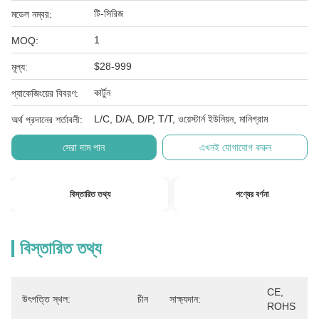
টি-সিরিজ
মডেল নম্বর:
1
MOQ:
$28-999
মূল্য:
কার্টুন
প্যাকেজিংয়ের বিবরণ:
L/C, D/A, D/P, T/T, ওয়েস্টার্ন ইউনিয়ন, মানিগ্রাম
অর্থ প্রদানের শর্তাবলী:
সেরা দাম পান
এখনই যোগাযোগ করুন
বিস্তারিত তথ্য
পণ্যের বর্ণনা
বিস্তারিত তথ্য
CE, 
উৎপত্তি স্থল:
চীন
সাক্ষ্যদান:
ROHS