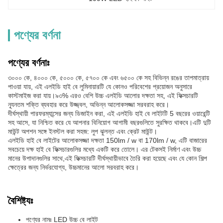
পণ্যের বর্ণনা
পণ্যের বর্ণনাঃ
৩০০০ কে, ৪০০০ কে, ৫০০০ কে, ৫৭০০ কে এবং ৬৫০০ কে সহ বিভিন্ন রঙের তাপমাত্রায়
পাওয়া যায়, এই এলইডি হাই বে লুমিনায়ারটি যে কোনও পরিবেশের প্রয়োজন অনুসারে
কাস্টমাইজ করা যায়।৯৩% এরও বেশি উচ্চ এলইডি আলোর দক্ষতা সহ, এই ফিক্সচারটি
ন্যূনতম শক্তি ব্যবহার করে উজ্জ্বল, অভিন্ন আলোকসজ্জা সরবরাহ করে।
দীর্ঘস্থায়ী পারফরম্যান্সের জন্য ডিজাইন করা, এই এলইডি হাই বে লাইটটি 5 বছরের ওয়ারেন্টি
সহ আসে, যা নিশ্চিত করে যে আপনার বিনিয়োগ আগামী বছরগুলিতে সুরক্ষিত থাকবে।এটি দুটি
মাউন্ট অপশন সঙ্গে ইনস্টল করা সহজ: লুপ ঝুলন্ত এবং ক্রেট মাউন্ট।
এলইডি হাই বে লাইটের আলোকসজ্জা দক্ষতা 150lm / w বা 170lm / w, এটি বাজারের
সবচেয়ে দক্ষ হাই বে ফিক্সচারগুলির মধ্যে একটি করে তোলে। এর টেকসই নির্মাণ এবং উচ্চ
মানের উপাদানগুলির সাথে,এই ফিক্সচারটি দীর্ঘস্থায়ীভাবে তৈরি করা হয়েছে এবং যে কোন শিল্প
ক্ষেত্রের জন্য নির্ভরযোগ্য, উচ্চমানের আলো সরবরাহ করে।
বৈশিষ্ট্যঃ
পণ্যের নামঃ LED উচ্চ বে লাইট