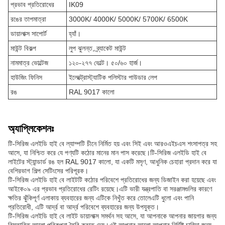
প্রভাব প্রতিরোধের
IK09
রঙের তাপমাত্রা
3000K/ 4000K/ 5000K/ 5700K/ 6500K
ডায়ালাক্স সাপোর্ট
হ্যাঁ।
মাউন্ট বিকল্প
লুপ ঝুলন্ত, ব্র্যাকেট মাউন্ট
নামমাত্র ভোল্টেজ
১২০-২৭৭ ভোল্ট। ৫০/৬০ হার্জ।
হাউজিং ফিনিস
ইলেক্ট্রোস্ট্যাটিক পলিস্টার পাউডার লেপ
রঙ
RAL 9017 কালো
অ্যাপ্লিকেশনঃ
টি-সিরিজ এলইডি হাই বে ল্যাম্পটি চীনে নির্মিত হয় এবং সিই এবং আরওএইচএস শংসাপত্র সহ
আসে, যা নিশ্চিত করে যে পণ্যটি কঠোর মানের মান পাস করেছে।টি-সিরিজ এলইডি হাই বে
লাইটের স্ট্যান্ডার্ড রঙ হল RAL 9017 কালো, যা একটি মসৃণ, আধুনিক চেহারা প্রদান করে যা
বেশিরভাগ শিল্প সেটিংসের পরিপূরক।
টি-সিরিজ এলইডি হাই বে লাইটটি কঠোর পরিবেশে প্রতিরোধের জন্য ডিজাইন করা হয়েছে এবং
আইকে০৯ এর প্রভাব প্রতিরোধের রেটিং রয়েছে।এটি ভারী যন্ত্রপাতি বা সরঞ্জামগুলির কারণে
ক্ষতির ঝুঁকিপূর্ণ এলাকায় ব্যবহারের জন্য এটিকে নিখুঁত করে তোলেএটি ধুলো এবং পানি
প্রতিরোধী, এটি আর্দ্র বা আর্দ্র পরিবেশে ব্যবহারের জন্য উপযুক্ত।
টি-সিরিজ এলইডি হাই বে লাইট ডায়ালাক্স সমর্থন সহ আসে, যা আপনাকে আপনার জায়গার জন্য