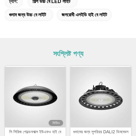
ট্যাগ:
শিল্প উচ্চ বে LED লাইট
গুদাম জন্য উচ্চ বে লাইট
জলরোধী এলইডি হাই বে লাইট
সংশ্লিষ্ট পণ্য
ভিডিও
সি সিরিজ গোল্ডেনলাক্স ইউএফও হাই বে
গুদামের জন্য সুপরিয়র DALI2 ডিমমেবল