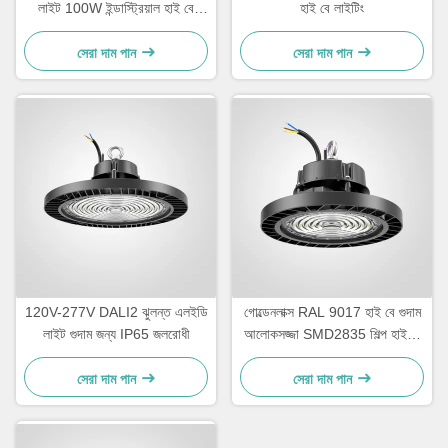
লাইট 100W ইন্ডাস্ট্রিয়াল হাই বে
হাই বে লাইটিং
এলইডি লাইট ফিক্সচার
সেরা দাম পান
সেরা দাম পান
120V-277V DALI2 ঝুলন্ত এলইডি
গোল্ডেনলাক্স RAL 9017 হাই বে গুদাম
লাইট গুদাম জন্য IP65 জলরোধী
আলোকসজ্জা SMD2835 শিল্প হাই বে
লাইট
সেরা দাম পান
সেরা দাম পান