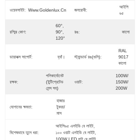
আইপি 
ওয়েবসাইট:
Www.goldenlux.cn
জলরোধী:
৬৫
60°, 
রশ্মির কোণ:
90°, 
রঙ:
কালো
120°
RAL 
ডায়ালক্স সাপোর্ট:
হ্যাঁ।
স্ট্যান্ডার্ড রঙ(গুলি):
9017 
কালো
পলিকার্বোনেট 
100W/ 
রক্ষক:
(ইন্টিগ্রেটেড 
ওয়াট:
150W/ 
লেন্স সহ)
200W
হাজার 
যোগানের ক্ষমতা:
টুকরা/
মাস
আইপি৬৫ এলইডি বে লাইট
, 
বিশেষভাবে তুলে ধরা:
১০০ ওয়াট এলইডি বে লাইট
, 
100W LED হাই বে লাইট