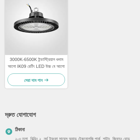
3000K-6500K ইন্ডাস্ট্রিয়াল গুদাম
আলো IK09 রেটিং LED উচ্চ বে আলো
সেরা দাম পান
দ্রুত যোগাযোগ
ঠিকানা
২-৩ তলা, বিল্ডিং ২, নর্থ ইয়ংফা সায়েন্স অ্যান্ড টেকনোলজি পার্ক, শাটাং, জিনচেং রোড,