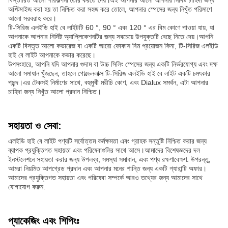
বিস্তারিত আলো পরিকল্পনা তৈরি করতে দেয়।এই আপনার আলো আপনার নির্দিষ্ট চাহিদা জন্য
অপ্টিমাইজ করা হয় তা নিশ্চিত করা সহজ করে তোলে, আপনার স্পেসের জন্য নিখুঁত পরিমাণে
আলো সরবরাহ করে।
টি-সিরিজ এলইডি হাই বে লাইটটি 60 °, 90 ° এবং 120 ° এর বিম কোণে পাওয়া যায়, যা
আপনাকে আপনার নির্দিষ্ট অ্যাপ্লিকেশনটির জন্য সবচেয়ে উপযুক্তটি বেছে নিতে দেয়।আপনি
একটি বিস্তৃত আলো কভারেজ বা একটি আরো ফোকাস বিম প্রয়োজন কিনা, টি-সিরিজ এলইডি
হাই বে লাইট আপনাকে কভার করেছে।
উপসংহারে, আপনি যদি আপনার গুদাম বা উচ্চ সিলিং স্পেসের জন্য একটি নির্ভরযোগ্য এবং দক্ষ
আলো সমাধান খুঁজছেন, তাহলে গোল্ডেনলাক্স টি-সিরিজ এলইডি হাই বে লাইট একটি চমৎকার
পছন্দ।এর টেকসই নির্মাণের সাথে, বহুমুখী মরীচি কোণ, এবং Dialux সমর্থন, এটা আপনার
চাহিদা জন্য নিখুঁত আলো প্রদান নিশ্চিত।
সহায়তা ও সেবা:
এলইডি হাই বে লাইট পণ্যটি সর্বোত্তম কর্মক্ষমতা এবং গ্রাহক সন্তুষ্টি নিশ্চিত করার জন্য
ব্যাপক প্রযুক্তিগত সহায়তা এবং পরিষেবাগুলির সাথে আসে।আমাদের বিশেষজ্ঞদের দল
ইনস্টলেশনে সহায়তা করার জন্য উপলব্ধ, সমস্যা সমাধান, এবং পণ্য রক্ষণাবেক্ষণ. উপরন্তু,
আমরা নিয়মিত আপগ্রেড প্রদান এবং আপনার মনের শান্তি জন্য একটি গ্যারান্টি অফার।
আমাদের প্রযুক্তিগত সহায়তা এবং পরিষেবা সম্পর্কে আরও তথ্যের জন্য আমাদের সাথে
যোগাযোগ করুন.
প্যাকেজিং এবং শিপিংঃ