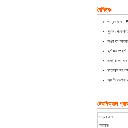
বৈশিষ্ট্যঃ
পণ্যের নামঃ L
সুরক্ষাঃ পলিকার্
রঙের তাপমাত্
কন্ট্রোল প্রো
এলইডি আলোর 
ডায়ালাক্স সাপোর্ট
অ্যাপ্লিকেশনঃ 
টেকনিক্যাল প্যার
পণ্যের নামঃ
প্রয়োগঃ