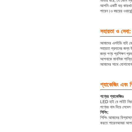
অফার করে, যে কোন স্
আপনি একটি বড় কারখান
পারেন।৩ বছরের ওয়ারেন্ট
সহায়তা ও সেবা:
আমাদের এলইডি হাই বে ল
সহায়তা প্রদানের জন্য
জন্য পণ্য প্রশিক্ষণ প্
আপনাকে মানসিক শান্তি
আমাদের সাথে যোগাযো
প্যাকেজিং এবং শ
পণ্যের প্যাকেজিংঃ
LED হাই বে লাইট নিরাপ
পণ্যের নাম দিয়ে লেবে
শিপিং:
শিপিং আমাদের বিশ্বাসয
করতে পারেনআমরা আপনার চ