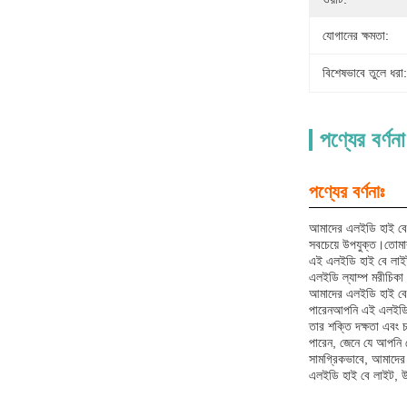
যোগানের ক্ষমতা:
বিশেষভাবে তুলে ধরা:
পণ্যের বর্ণনা
পণ্যের বর্ণনাঃ
আমাদের এলইডি হাই বে
সবচেয়ে উপযুক্ত।তোম
এই এলইডি হাই বে লাই
এলইডি ল্যাম্প মরীচি
আমাদের এলইডি হাই বে 
পারেনআপনি এই এলইডি হাই
তার শক্তি দক্ষতা এবং
পারেন, জেনে যে আপনি য
সামগ্রিকভাবে, আমাদের 
এলইডি হাই বে লাইট, উচ