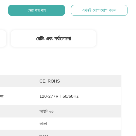
এখনই যোগাযোগ করুন
সেরা দাম পান
রেটিং এবং পর্যালোচনা
CE, ROHS
টেজ:
120-277V︱50/60Hz
আইপি ৬৫
কালো
৩ বছর