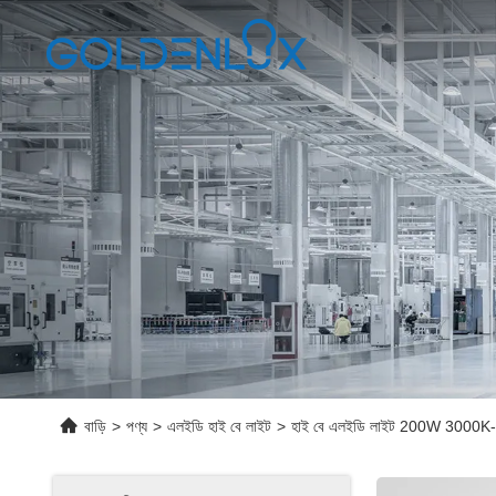
বাড়ি
>
পণ্য
>
এলইডি হাই বে লাইট
>
হাই বে এলইডি লাইট 200W 3000K-650