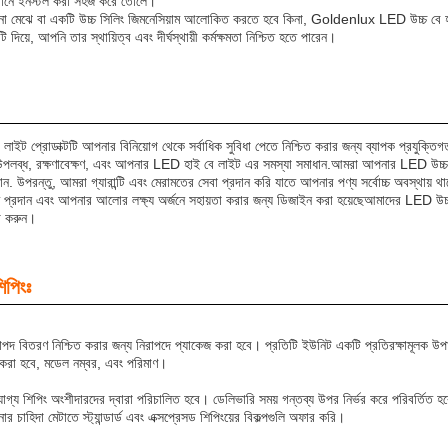
থানে ইনস্টল করা সহজ করে তোলে।
া মেঝে বা একটি উচ্চ সিলিং জিমনেসিয়াম আলোকিত করতে হবে কিনা, Goldenlux LED উচ্চ বে হ
ি দিয়ে, আপনি তার স্থায়িত্ব এবং দীর্ঘস্থায়ী কর্মক্ষমতা নিশ্চিত হতে পারেন।
াইট প্রোডাক্টটি আপনার বিনিয়োগ থেকে সর্বাধিক সুবিধা পেতে নিশ্চিত করার জন্য ব্যাপক প্রযুক
 উপলব্ধ, রক্ষণাবেক্ষণ, এবং আপনার LED হাই বে লাইট এর সমস্যা সমাধান.আমরা আপনার LED উচ্চ বে হ
রদান. উপরন্তু, আমরা গ্যারান্টি এবং মেরামতের সেবা প্রদান করি যাতে আপনার পণ্য সর্বোচ্চ অবস্থায
 প্রদান এবং আপনার আলোর লক্ষ্য অর্জনে সহায়তা করার জন্য ডিজাইন করা হয়েছেআমাদের LED উচ্চ
গ করুন।
িপিংঃ
দ বিতরণ নিশ্চিত করার জন্য নিরাপদে প্যাকেজ করা হবে। প্রতিটি ইউনিট একটি প্রতিরক্ষামূলক উপাদা
ল করা হবে, মডেল নম্বর, এবং পরিমাণ।
োগ্য শিপিং অংশীদারদের দ্বারা পরিচালিত হবে। ডেলিভারি সময় গন্তব্য উপর নির্ভর করে পরিবর্তিত হব
াহিদা মেটাতে স্ট্যান্ডার্ড এবং এক্সপ্রেসড শিপিংয়ের বিকল্পগুলি অফার করি।