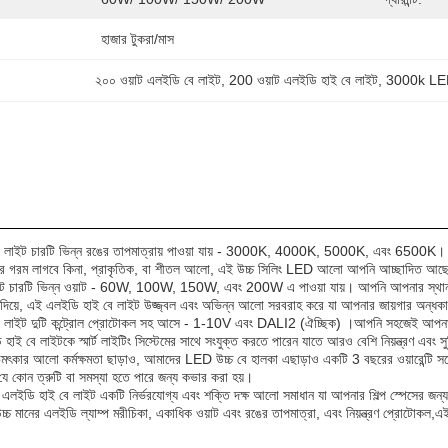
হাজার টুকরা/মাস
২০০ ওয়াট এলইডি বে লাইট
, 
200 ওয়াট এলইডি হাই বে লাইট
, 
3000k LED
 লাইট চারটি ভিন্ন রঙের তাপমাত্রায় পাওয়া যায় - 3000K, 4000K, 5000K, এবং 6500K। আপ
ার গরম লাগবে কিনা, প্রাকৃতিক, বা শীতল আলো, এই উচ্চ সিলিং LED আলো আপনি আচ্ছাদিত আছে
ট চারটি ভিন্ন ওয়াট - 60W, 100W, 150W, এবং 200W এ পাওয়া যায়। আপনি আপনার স্থান এবং
কা দিয়ে, এই এলইডি হাই বে লাইট উজ্জ্বল এবং অভিন্ন আলো সরবরাহ করে যা আপনার জায়গার অ
লাইট দুটি কন্ট্রোল প্রোটোকল সহ আসে - 1-10V এবং DALI2 (ঐচ্ছিক) ।আপনি সহজেই আপনার চাহ
 বে লাইটকে স্মার্ট লাইটিং সিস্টেমের সাথে সংযুক্ত করতে পারেন যাতে আরও বেশি নিয়ন্ত্রণ এবং সু
 চমৎকার আলো কর্মক্ষমতা ছাড়াও, আমাদের LED উচ্চ বে হালকা এছাড়াও একটি 3 বছরের ওয়ারেন
ে কোন ত্রুটি বা সমস্যা হতে পারে জন্য কভার করা হয়।
এলইডি হাই বে লাইট একটি নির্ভরযোগ্য এবং শক্তি দক্ষ আলো সমাধান যা আপনার শিল্প স্পেসের জন্
্চ মানের এলইডি ল্যাম্প মরীচিকা, একাধিক ওয়াট এবং রঙের তাপমাত্রা, এবং নিয়ন্ত্রণ প্রোটোকল