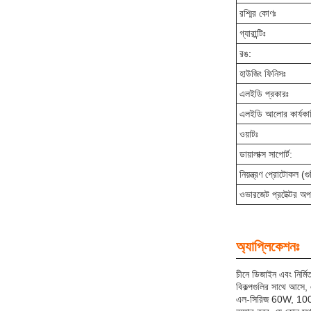
রশ্মির কোণঃ
গ্যারান্টিঃ
রঙ:
হাউজিং ফিনিসঃ
এলইডি প্রকারঃ
এলইডি আলোর কার্যকা
ওয়াটঃ
ডায়ালাক্স সাপোর্ট:
নিয়ন্ত্রণ প্রোটোকল (গু
ওভারজেট প্রটেক্টর অ
অ্যাপ্লিকেশনঃ
চীনে ডিজাইন এবং নির্ম
বিকল্পগুলির সাথে আসে
এল-সিরিজ 60W, 100W, 1