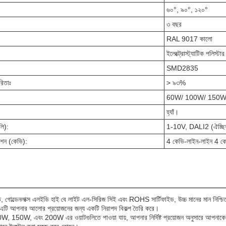
৬০°, ৯০°, ১২০°
৩ বছর
RAL 9017 কালো
ইলেক্ট্রোস্ট্যাটিক পলিস্ট
SMD2835
রিতাঃ
> ৯৩%
60W/ 100W/ 150W
হ্যাঁ।
লি):
1-10V, DALI2 (ঐচ্ছি
পশন (কেভি):
4 কেভি-লাইন-লাইন 4 কে
িত, গোল্ডেনলাক্স এলইডি হাই বে লাইট এল-সিরিজ সিই এবং ROHS সার্টিফাইড, উচ্চ মানের মান নিশ্
, এটি আপনার আলোর প্রয়োজনের জন্য একটি নিরাপদ বিকল্প তৈরি করে।
50W, এবং 200W এর ওয়াটগুলিতে পাওয়া যায়, আপনার নির্দিষ্ট প্রয়োজন অনুসারে আপনাকে বিভিন