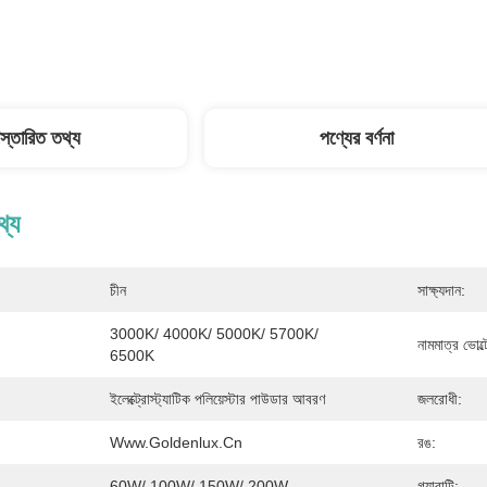
িস্তারিত তথ্য
পণ্যের বর্ণনা
থ্য
চীন
সাক্ষ্যদান:
3000K/ 4000K/ 5000K/ 5700K/ 
নামমাত্র ভোল্
6500K
ইলেক্ট্রোস্ট্যাটিক পলিয়েস্টার পাউডার আবরণ
জলরোধী:
Www.goldenlux.cn
রঙ:
60W/ 100W/ 150W/ 200W
গ্যারান্টি: