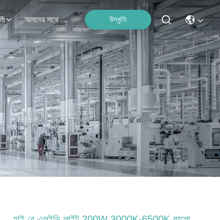
আমাদের সাথে যোগাযোগ
উদ্ধৃতি
লী
হাই বে এলইডি লাইট 200W 3000K-6500K কালো