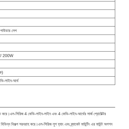
ার পাউডার লেপ
/ 200W
ক)
ভি-লাইন-আর্থ
চিত করে।এল-সিরিজ 4 কেভি-লাইন-লাইন এবং 4 কেভি-লাইন-আর্থের সার্জ প্রোটেক্টর
্ন বিকল্প সরবরাহ করে।এল-সিরিজ লুপ হ্যাং এবং ব্র্যাকেট মাউন্টিং এর মাউন্ট অপশন