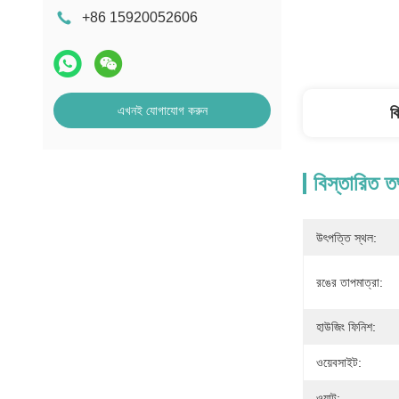
+86 15920052606
এখনই যোগাযোগ করুন
ব
বিস্তারিত ত
উৎপত্তি স্থল:
রঙের তাপমাত্রা:
হাউজিং ফিনিশ:
ওয়েবসাইট:
ওয়াট: