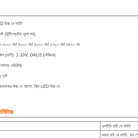
ED উচ্চ বে লাইট
বনেট (ইন্টিগ্রেটেড লেন্স সহ)
রাঃ ৩০০০ কে/ ৪০০০ কে/ ৫০০০ কে/ ৫৭০০ কে/ ৬৫০০ কে
টোকল (গুলি): 1-10V, DALI2 (ঐচ্ছিক)
দক্ষতাঃ >93%
ঃ হ্যাঁ
কারখানার উচ্চ বে আলো, শিল্প LED উচ্চ বে
ামিটারঃ
এলইডি হাই বে লাইট
গুদাম হাই বে লাইট, বড়