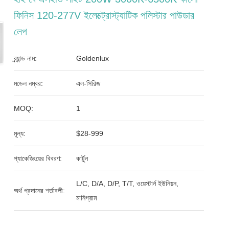
ফিনিস 120-277V ইলেক্ট্রোস্ট্যাটিক পলিস্টার পাউডার
লেপ
ব্র্যান্ড নাম:
Goldenlux
মডেল নম্বর:
এল-সিরিজ
MOQ:
1
মূল্য:
$28-999
প্যাকেজিংয়ের বিবরণ:
কার্টুন
L/C, D/A, D/P, T/T, ওয়েস্টার্ন ইউনিয়ন,
অর্থ প্রদানের শর্তাবলী:
মানিগ্রাম