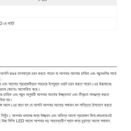
 বে লাইট
নি রঙের তাপমাত্রা চয়ন করতে পারেন যা আপনার আলোর চাহিদা এবং পছন্দগুলির সাথে
.
 আলোর প্রয়োজনীয়তা সবচেয়ে উপযুক্ত ওয়াট চয়ন করতে পারেন।এর উচ্চমানের
ন্ধকারতম কোণেও আলোকিত করে।
িদা এবং পছন্দ অনুযায়ী আপনার আলোর উজ্জ্বলতা এবং তীব্রতা সামঞ্জস্য করতে
বিধা হয়।
্টি সঙ্গে আসে।এর মানে হল যে আপনি আপনার আলোর সমাধান মন শান্তিতে উপভোগ করতে
য নিখুঁত। আপনার গুদামের জন্য উজ্জ্বল এবং অভিন্ন আলো প্রয়োজন কিনা,কারখানাএই
,এই উচ্চ সিলিং LED আলো আপনার বড় অভ্যন্তরীণ স্থান জন্য চূড়ান্ত আলো সমাধান.