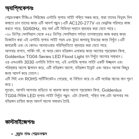
অ্যাপ্লিকেশনঃ
গোল্ডেনলাক্স টিজি০৪ সিরিজের এলইডি ফ্লাড লাইট শক্তি সঞ্চয় করে, যারা তাদের বিদ্যুৎ বিল
কমাতে চান তাদের জন্য এটি আদর্শ পছন্দ।এটি AC120-277V এর ভোল্টেজ পরিসরে কাজ
করতে পারে, 50/60Hz, যার অর্থ এটি বিভিন্ন স্থানে ব্যবহার করা যেতে পারে।
-৩০ ডিগ্রি সেলসিয়াস থেকে +৪৫ ডিগ্রি সেলসিয়াস পর্যন্ত তাপমাত্রায় কাজ করার জন্য
ডিজাইন করা এই এলইডি ফ্লাড লাইট গরম এবং ঠান্ডা জলবায়ু উভয়ের জন্য নিখুঁত।এটি
জলরোধী এবং যে কোনও আবহাওয়ার পরিস্থিতিতে ব্যবহার করা যেতে পারে.
আপনার বাগান, পার্কিং লট, বা অন্য কোন বহিরঙ্গন এলাকার জন্য আলোর প্রয়োজন কিনা,
Goldenlux TG04-Series LED Flood Light হল নিখুঁত আলোর সমাধান।
এর এসএমডি 3030 এলইডি টাইপ সহ, এই এলইডি ফ্লাড লাইট একটি উজ্জ্বল এবং
পরিষ্কার আলো উত্পাদন করে, এটি বহিরঙ্গন আলো, বহিরঙ্গন ইভেন্ট এবং আরও অনেক কিছুর
জন্য আদর্শ করে তোলে।
এটি সিই এবং ROHS সার্টিফিকেটও পেয়েছে, যা নিশ্চিত করে যে এটি সর্বোচ্চ মানের মান পূরণ
করে।
সুতরাং, আপনি আপনার বাড়িতে বা ব্যবসা জন্য আলো প্রয়োজন কিনা, Goldenlux
TG04-সিরিজ LED ফ্লাড লাইট নিখুঁত পছন্দ. এটা টেকসই, শক্তি দক্ষ,এটা আপনার সব
বহিরঙ্গন চাহিদা জন্য আদর্শ আলো সমাধান তৈরি.
কাস্টমাইজেশনঃ
ব্র্যান্ড নামঃ গোল্ডেনলাক্স