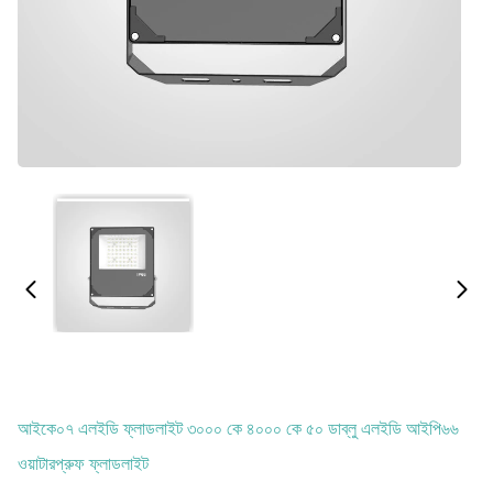
আইকে০৭ এলইডি ফ্লাডলাইট ৩০০০ কে ৪০০০ কে ৫০ ডাব্লু এলইডি আইপি৬৬
ওয়াটারপ্রুফ ফ্লাডলাইট