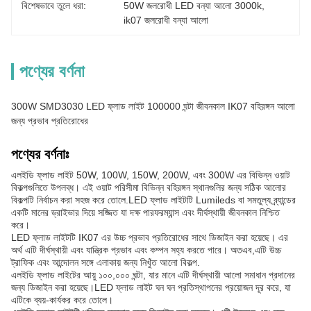
বিশেষভাবে তুলে ধরা:
50W জলরোধী LED বন্যা আলো 3000k
, 
ik07 জলরোধী বন্যা আলো
পণ্যের বর্ণনা
300W SMD3030 LED ফ্লাড লাইট 100000 ঘন্টা জীবনকাল IK07 বহিরঙ্গন আলো
জন্য প্রভাব প্রতিরোধের
পণ্যের বর্ণনাঃ
এলইডি ফ্লাড লাইট 50W, 100W, 150W, 200W, এবং 300W এর বিভিন্ন ওয়াট
বিকল্পগুলিতে উপলব্ধ। এই ওয়াট পরিসীমা বিভিন্ন বহিরঙ্গন স্থানগুলির জন্য সঠিক আলোর
বিকল্পটি নির্বাচন করা সহজ করে তোলে.LED ফ্লাড লাইটটি Lumileds বা সমতুল্য ব্র্যান্ডের
একটি মানের ড্রাইভার দিয়ে সজ্জিত যা দক্ষ পারফরম্যান্স এবং দীর্ঘস্থায়ী জীবনকাল নিশ্চিত
করে।
LED ফ্লাড লাইটটি IK07 এর উচ্চ প্রভাব প্রতিরোধের সাথে ডিজাইন করা হয়েছে। এর
অর্থ এটি দীর্ঘস্থায়ী এবং যান্ত্রিক প্রভাব এবং কম্পন সহ্য করতে পারে। অতএব,এটি উচ্চ
ট্রাফিক এবং আন্দোলন সঙ্গে এলাকায় জন্য নিখুঁত আলো বিকল্প.
এলইডি ফ্লাড লাইটের আয়ু ১০০,০০০ ঘন্টা, যার মানে এটি দীর্ঘস্থায়ী আলো সমাধান প্রদানের
জন্য ডিজাইন করা হয়েছে।LED ফ্লাড লাইট ঘন ঘন প্রতিস্থাপনের প্রয়োজন দূর করে, যা
এটিকে ব্যয়-কার্যকর করে তোলে।