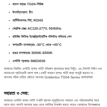
মডেল নম্বরঃ TG04-সিরিজ
উৎপত্তিস্থল: চীন
সার্টিফিকেশনঃ সিই, ROHS
ভোল্টেজ রেঞ্জঃ AC120-277V, 50/60Hz
হাউজিং ফিনিসঃ ইলেক্ট্রোস্ট্যাটিক পলিস্টার পাউডার লেপ
অপারেটিং তাপমাত্রাঃ -30°C থেকে +45°C
রঙের তাপমাত্রাঃ 3000K-6500K
এলইডি প্রকারঃ SMD3030
আমাদের নিয়মিত এলইডি ফ্লাড লাইট বহিরঙ্গন ব্যবহারের জন্য নিখুঁত, এর টেকসই নির্মাণ এবং
আবহাওয়া প্রতিরোধী নকশা সঙ্গে।একটি সাধারণ ফ্লাড লাইট জন্য সন্তুষ্ট করবেন না -
আপনার সঠিক চাহিদা মেটাতে আপনার Goldenlux TG04-Series কাস্টমাইজ!
সহায়তা ও সেবা:
আমাদের এলইডি ফ্লাড লাইট পণ্যটি ব্যাপক প্রযুক্তিগত সহায়তা এবং পরিষেবাগুলির সাথে
আসে যাতে আপনি আপনার ক্রয় থেকে সর্বাধিক উপার্জন করতে পারেন।আমাদের বিশেষজ্ঞদের