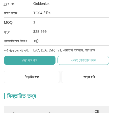
Goldenlux
ব্র্যান্ড নাম:
TG04-সিরিজ
মডেল নম্বর:
1
MOQ:
$28-999
মূল্য:
কার্টুন
প্যাকেজিংয়ের বিবরণ:
L/C, D/A, D/P, T/T, ওয়েস্টার্ন ইউনিয়ন, মানিগ্রাম
অর্থ প্রদানের শর্তাবলী:
সেরা দাম পান
এখনই যোগাযোগ করুন
বিস্তারিত তথ্য
পণ্যের বর্ণনা
বিস্তারিত তথ্য
CE, 