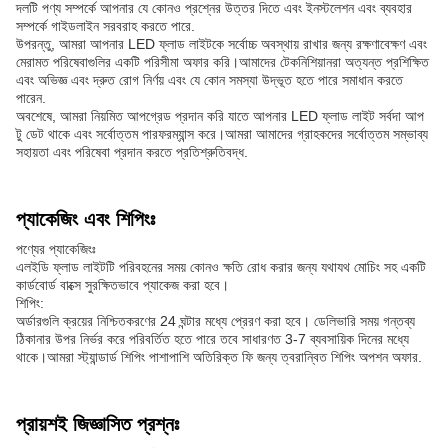
দলটি পণ্য সম্পর্কে আপনার যে কোনও প্রশ্নের উত্তর দিতে এবং ইনস্টলেশন এবং ব্যবহার
সম্পর্কে গাইডলাইন সরবরাহ করতে পারে.
উপরন্তু, আমরা আপনার LED ফ্লাড লাইটকে সর্বোচ্চ অবস্থায় রাখার জন্য রক্ষণাবেক্ষণ এবং
মেরামত পরিষেবাগুলির একটি পরিসীমা অফার করি।আমাদের টেকনিশিয়ানরা অত্যন্ত প্রশিক্ষিত
এবং অভিজ্ঞ এবং দ্রুত রোগ নির্ণয় এবং যে কোন সমস্যা উদ্ভূত হতে পারে সমাধান করতে
পারেন.
অবশেষে, আমরা নিয়মিত আপগ্রেড প্রদান করি যাতে আপনার LED ফ্লাড লাইট সর্বদা আপ
টু ডেট থাকে এবং সর্বোত্তম পারফরম্যান্স করে।আমরা আমাদের গ্রাহকদের সর্বোত্তম সম্ভাব্য
সহায়তা এবং পরিষেবা প্রদান করতে প্রতিশ্রুতিবদ্ধ.
প্যাকেজিং এবং শিপিংঃ
পণ্যের প্যাকেজিংঃ
এলইডি ফ্লাড লাইটটি পরিবহনের সময় কোনও ক্ষতি রোধ করার জন্য যথাযথ মোচিং সহ একটি
কার্ডবোর্ড বাক্সে সুরক্ষিতভাবে প্যাকেজ করা হবে।
শিপিং:
অর্ডারগুলি ক্রয়ের নিশ্চিতকরণের 24 ঘন্টার মধ্যে প্রেরণ করা হবে। ডেলিভারি সময় গন্তব্য
ঠিকানার উপর নির্ভর করে পরিবর্তিত হতে পারে তবে সাধারণত 3-7 ব্যবসায়িক দিনের মধ্যে
থাকে।আমরা স্ট্যান্ডার্ড শিপিং পাশাপাশি অতিরিক্ত ফি জন্য ত্বরান্বিত শিপিং অপশন অফার.
প্রায়শই জিজ্ঞাসিত প্রশ্নঃ