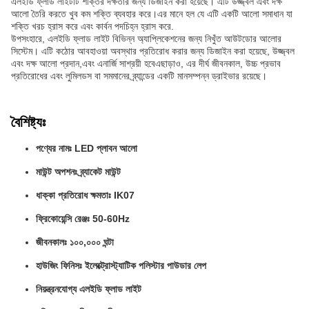
এলইডি ফ্লাড লাইটটি শক্তির দক্ষতার জন্য ডিজাইন করা হয়েছে। এটি উজ্জ্বল এবং দক্ষ
আলো তৈরি করতে খুব কম শক্তি ব্যবহার করে।এর মানে হল যে এটি একটি আলো সমাধান যা
শক্তি খরচ হ্রাস করে এবং কার্বন পদচিহ্ন হ্রাস করে.
উপসংহারে, এলইডি ফ্লাড লাইট বিভিন্ন অ্যাপ্লিকেশনের জন্য নিখুঁত আউটডোর আলোর
সিস্টেম। এটি কঠোর আবহাওয়া অবস্থার প্রতিরোধ করার জন্য ডিজাইন করা হয়েছে, উজ্জ্বল
এবং দক্ষ আলো প্রদান,এবং এনার্জি সাশ্রয়ী হবেএছাড়াও, এর দীর্ঘ জীবনকাল, উচ্চ প্রভাব
প্রতিরোধের এবং লুমিলডস বা সমমানের ব্র্যান্ডের একটি মানসম্পন্ন ড্রাইভার রয়েছে।
বৈশিষ্ট্যঃ
পণ্যের নামঃ LED প্লাবন আলো
মাউন্ট অপশনঃ ব্র্যাকেট মাউন্ট
ধাক্কা প্রতিরোধ ক্ষমতাঃ IK07
ফ্রিকোয়েন্সি রেঞ্জঃ 50-60Hz
জীবনকালঃ ১০০,০০০ ঘন্টা
হাউজিং ফিনিসঃ ইলেক্ট্রোস্ট্যাটিক পলিস্টার পাউডার লেপ
নিয়ন্ত্রনযোগ্য এলইডি ফ্লাড লাইট