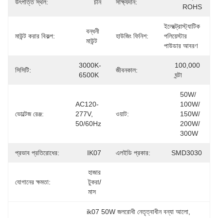
উৎপত্তি স্থল:
চীন
সাক্ষ্যদান:
ROHS
ইলেক্ট্রোস্ট্যাটিক 
বন্ধনী 
মাউন্ট করার বিকল্প:
হাউজিং ফিনিশ:
পলিয়েস্টার 
মাউন্ট
পাউডার আবরণ
3000K-
100,000 
সিসিটি:
জীবনকাল:
6500K
ঘন্টা
50W/ 
AC120-
100W/ 
ভোল্টেজ রেঞ্জ:
277V, 
ওয়াট:
150W/ 
50/60Hz
200W/ 
300W
প্রভাব প্রতিরোধের:
IK07
এলইডি প্রকার:
SMD3030
হাজার 
যোগানের ক্ষমতা:
টুকরা/
মাস
ik07 50W জলরোধী নেতৃত্বাধীন বন্যা আলো
, 