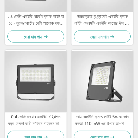
০.৪ কেজি এলইডি গার্ডেন ফ্লাড লাইট যা
সামঞ্জস্যযোগ্য ব্র্যাকেট এলইডি ফ্লাড
১১০ লুমেন/ওয়াটের বেশি আলোক দক্ষতা
লাইট এসএমডি এলইডি আলোর উত্স এবং
প্রদান করে, আউটডোর সজ্জা এবং পথ
আলোকসজ্জা দক্ষতা সহ
আলোর জন্য ডিজাইন করা হয়েছে
100110LMW বাণিজ্যিক
সেরা দাম পান
সেরা দাম পান
অ্যাপ্লিকেশনগুলির জন্য উপযুক্ত
0.4 কেজি স্কয়ার এলইডি বহিরাগত
রোড এলইডি ফ্লাড লাইট উচ্চ আলোর
বন্যা হালকা ভারী দায়িত্ব বহিরঙ্গন আলো
দক্ষতা 110lmW এর উপরে তাপমাত্রা
সুরক্ষা আলো এবং বহিরঙ্গন ইভেন্ট ভেন্যু
সহনশীলতা বিয়োগ 20°C থেকে 45°C
জন্য ডিজাইন
রাস্তা এবং বহিরঙ্গন এলাকার জন্য আলো
সেরা দাম পান
সেরা দাম পান