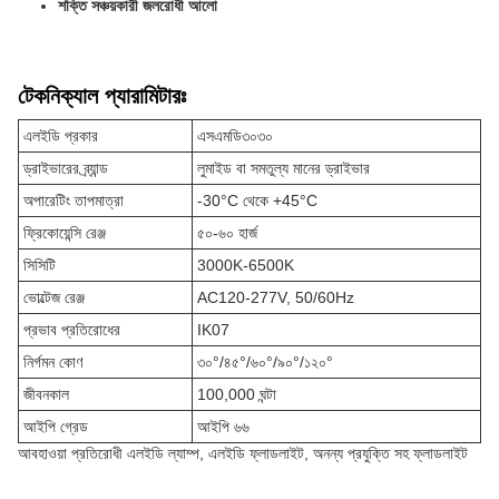
শক্তি সঞ্চয়কারী জলরোধী আলো
টেকনিক্যাল প্যারামিটারঃ
এলইডি প্রকার
এসএমডি৩০৩০
ড্রাইভারের ব্র্যান্ড
লুমাইড বা সমতুল্য মানের ড্রাইভার
অপারেটিং তাপমাত্রা
-30°C থেকে +45°C
ফ্রিকোয়েন্সি রেঞ্জ
৫০-৬০ হার্জ
সিসিটি
3000K-6500K
ভোল্টেজ রেঞ্জ
AC120-277V, 50/60Hz
প্রভাব প্রতিরোধের
IK07
নির্গমন কোণ
৩০°/৪৫°/৬০°/৯০°/১২০°
জীবনকাল
100,000 ঘন্টা
আইপি গ্রেড
আইপি ৬৬
আবহাওয়া প্রতিরোধী এলইডি ল্যাম্প, এলইডি ফ্লাডলাইট, অনন্য প্রযুক্তি সহ ফ্লাডলাইট