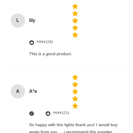
L
lily
সহায়ক (18)
This is a good product.
A
A*e
সহায়ক (23)
So happy with this lights thank you! I would buy
again from you … i recommend this supplier