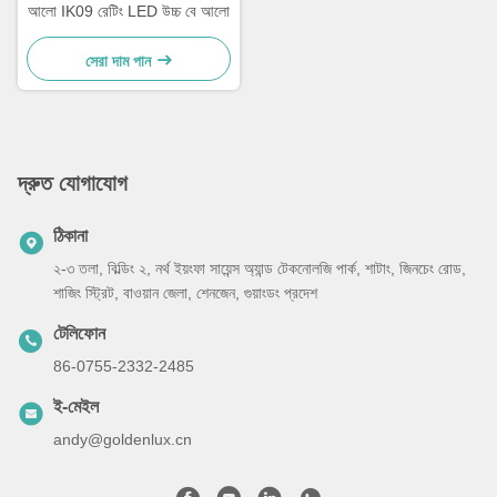
আলো IK09 রেটিং LED উচ্চ বে আলো
সেরা দাম পান
দ্রুত যোগাযোগ
ঠিকানা
২-৩ তলা, বিল্ডিং ২, নর্থ ইয়ংফা সায়েন্স অ্যান্ড টেকনোলজি পার্ক, শাটাং, জিনচেং রোড,
শাজিং স্ট্রিট, বাওয়ান জেলা, শেনজেন, গুয়াংডং প্রদেশ
টেলিফোন
86-0755-2332-2485
ই-মেইল
andy@goldenlux.cn