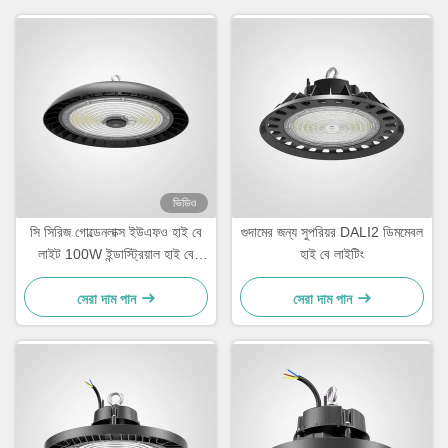
ভিডিও
সি সিরিজ গোল্ডেনলাক্স ইউএফও হাই বে
গুদামের জন্য সুপরিয়র DALI2 ডিমমেবল
লাইট 100W ইন্ডাস্ট্রিয়াল হাই বে
হাই বে লাইটিং
এলইডি লাইট ফিক্সচার
সেরা দাম পান
সেরা দাম পান