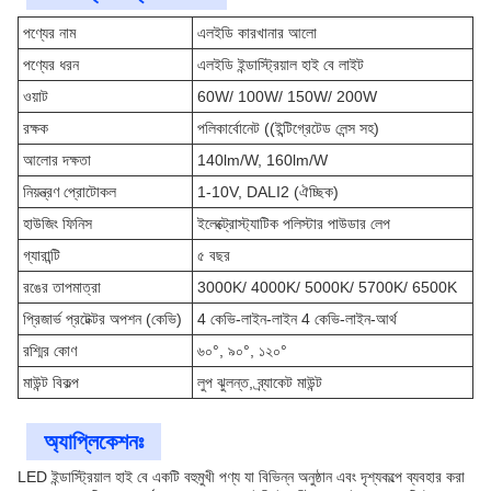
পণ্যের নাম
এলইডি কারখানার আলো
পণ্যের ধরন
এলইডি ইন্ডাস্ট্রিয়াল হাই বে লাইট
ওয়াট
60W/ 100W/ 150W/ 200W
রক্ষক
পলিকার্বোনেট ((ইন্টিগ্রেটেড লেন্স সহ)
আলোর দক্ষতা
140lm/W, 160lm/W
নিয়ন্ত্রণ প্রোটোকল
1-10V, DALI2 (ঐচ্ছিক)
হাউজিং ফিনিস
ইলেক্ট্রোস্ট্যাটিক পলিস্টার পাউডার লেপ
গ্যারান্টি
৫ বছর
রঙের তাপমাত্রা
3000K/ 4000K/ 5000K/ 5700K/ 6500K
প্রিজার্ভ প্রটেক্টর অপশন (কেভি)
4 কেভি-লাইন-লাইন 4 কেভি-লাইন-আর্থ
রশ্মির কোণ
৬০°, ৯০°, ১২০°
মাউন্ট বিকল্প
লুপ ঝুলন্ত, ব্র্যাকেট মাউন্ট
অ্যাপ্লিকেশনঃ
LED ইন্ডাস্ট্রিয়াল হাই বে একটি বহুমুখী পণ্য যা বিভিন্ন অনুষ্ঠান এবং দৃশ্যকল্পে ব্যবহার করা