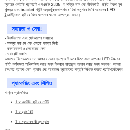
ব্যবহৃত এলইডি প্রকারটি এসএমডি 2835, যা শক্তি-দক্ষ এবং দীর্ঘস্থায়ী।মাউন্ট বিকল্প লুপ
ঝুলন্ত এবং bracket মাউন্ট অন্তর্ভুক্তআপনার চাহিদা অনুসারে তৈরি আমাদের LED
ইন্ডাস্ট্রিয়াল হাই বে দিয়ে আপনার আলো আপগ্রেড করুন।
সহায়তা ও সেবা:
- ইনস্টলেশন এবং সেটআপের সহায়তা
- সমস্যা সমাধান এবং কোনো সমস্যা নির্ণয়
- রক্ষণাবেক্ষণ ও মেরামতের সেবা
- ওয়ারেন্টি সমর্থন
আমাদের বিশেষজ্ঞদের দল আপনার কোন প্রশ্নের উত্তর দিতে এবং আপনার LED উচ্চ বে
লাইট কর্মক্ষমতা অপ্টিমাইজ করার জন্য কিভাবে গাইডেন্স প্রদান করার জন্য উপলব্ধ।আমরা
চমৎকার গ্রাহক সেবা প্রদান এবং আমাদের গ্রাহকদের সন্তুষ্টি নিশ্চিত করতে প্রতিশ্রুতিবদ্ধ.
প্যাকেজিং এবং শিপিংঃ
পণ্যের প্যাকেজিংঃ
1 x এলইডি হাই বে লাইট
1 x হ্যাং কিট
1 x ব্যবহারকারী ম্যানুয়াল