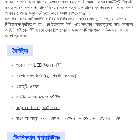
আপনার স্পেসের জন্য আলোর নকশায় সাহায্য করতে পারি।আমরা আলোর আউটপুট সিমুলেট
করতে পারেন আপনি প্রয়োজন ফিক্সচার সঠিক সংখ্যা এবং তাদের স্থাপন নির্ধারণ, যাতে আপনি
আপনার স্পেসের জন্য সর্বোত্তম আলো সমাধান পেতে পারেন।
অবশেষে, আমরা এই এলইডি হাই বে লাইটের জন্য ৫ বছরের ওয়ারেন্টি দিচ্ছি, যা আপনার
বিনিয়োগকে সুরক্ষিত রাখবে। এর উচ্চমানের নির্মাণ এবং চমৎকার পারফরম্যান্সের সাথে,আমাদের
এলইডি হাই বে লাইট হল যে কোন শিল্প স্পেসের জন্য একটি আবশ্যক যা উজ্জ্বল এবং দক্ষ
আলো প্রয়োজন.
বৈশিষ্ট্যঃ
পণ্যের নামঃ LED উচ্চ বে লাইট
সুরক্ষাঃ পলিকার্বনেট ((ইন্টিগ্রেটেড লেন্স সহ)
ওয়ারেন্টিঃ ৫ বছর
এলইডি আলোর দক্ষতাঃ >93%
রশ্মির কোণঃ ৬০°, ৯০°, ১২০°
রঙের তাপমাত্রাঃ ৩০০০ কে/ ৪০০০ কে/ ৫০০০ কে/ ৫৭০০ কে/ ৬৫০০ কে
টেকনিক্যাল প্যারামিটারঃ