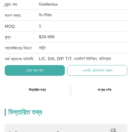
Goldenlux
ব্র্যান্ড নাম:
ভি-সিরিজ
মডেল নম্বর:
1
MOQ:
$28-999
মূল্য:
কার্টুন
প্যাকেজিংয়ের বিবরণ:
L/C, D/A, D/P, T/T, ওয়েস্টার্ন ইউনিয়ন, মানিগ্রাম
অর্থ প্রদানের শর্তাবলী:
সেরা দাম পান
এখনই যোগাযোগ করুন
বিস্তারিত তথ্য
পণ্যের বর্ণনা
বিস্তারিত তথ্য
CE, 