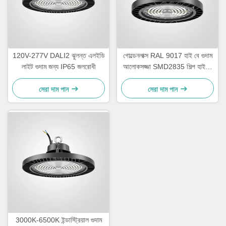
120V-277V DALI2 ঝুলন্ত এলইডি
গোল্ডেনলাক্স RAL 9017 হাই বে গুদাম
লাইট গুদাম জন্য IP65 জলরোধী
আলোকসজ্জা SMD2835 শিল্প হাই বে
লাইট
সেরা দাম পান
সেরা দাম পান
3000K-6500K ইন্ডাস্ট্রিয়াল গুদাম