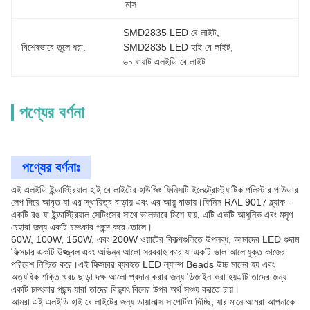
মাস
SMD2835 LED বে লাইট
, 
বিশেষভাবে তুলে ধরা:
SMD2835 LED হাই বে লাইট
, 
৬০ ওয়াট এলইডি বে লাইট
পণ্যের বর্ণনা
পণ্যের বর্ণনাঃ
এই এলইডি ইন্ডাস্ট্রিয়াল হাই বে লাইটের হাউজিং ফিনিসটি ইলেক্ট্রোস্ট্যাটিক পলিস্টার পাউডার
লেপ দিয়ে আবৃত যা এর স্থায়িত্ব বাড়ায় এবং এর আয়ু বাড়ায়।ফিনিস RAL 9017 ব্ল্যাক -
একটি রঙ যা ইন্ডাস্ট্রিয়াল সেটিংসের সাথে ভালভাবে মিশে যায়, এটি একটি আধুনিক এবং মসৃণ
চেহারা জন্য একটি চমৎকার পছন্দ করে তোলে।
60W, 100W, 150W, এবং 200W ওয়াটের বিকল্পগুলিতে উপলব্ধ, আমাদের LED গুদাম
ফিক্সচার একটি উজ্জ্বল এবং অভিন্ন আলো সরবরাহ করে যা একটি ভাল আলোযুক্ত কাজের
পরিবেশ নিশ্চিত করে।এই ফিক্সচার ব্যবহৃত LED ল্যাম্প Beads উচ্চ মানের হয় এবং
অত্যধিক শক্তি খরচ ছাড়া দক্ষ আলো প্রদান করার জন্য ডিজাইন করা হয়এটি তাদের জন্য
একটি চমৎকার পছন্দ যারা তাদের বিদ্যুৎ বিলের উপর অর্থ সঞ্চয় করতে চায়।
আমরা এই এলইডি হাই বে লাইটের জন্য ডায়ালাক্স সাপোর্টও দিচ্ছি, যার মানে আমরা আপনাকে