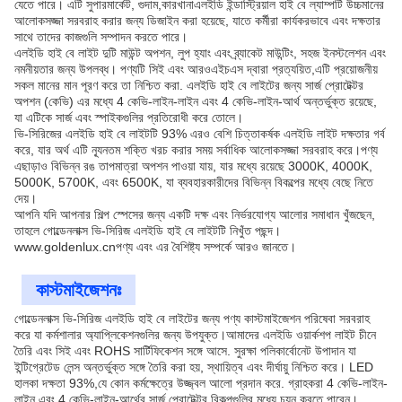
যেতে পারে। এটি সুপারমার্কেট, গুদাম,কারখানাএলইডি ইন্ডাস্ট্রিয়াল হাই বে ল্যাম্পটি উচ্চমানের
আলোকসজ্জা সরবরাহ করার জন্য ডিজাইন করা হয়েছে, যাতে কর্মীরা কার্যকরভাবে এবং দক্ষতার
সাথে তাদের কাজগুলি সম্পাদন করতে পারে।
এলইডি হাই বে লাইট দুটি মাউন্ট অপশন, লুপ হ্যাং এবং ব্র্যাকেট মাউন্টিং, সহজ ইনস্টলেশন এবং
নমনীয়তার জন্য উপলব্ধ। পণ্যটি সিই এবং আরওএইচএস দ্বারা প্রত্যয়িত,এটি প্রয়োজনীয়
সকল মানের মান পূরণ করে তা নিশ্চিত করা. এলইডি হাই বে লাইটের জন্য সার্জ প্রোটেক্টর
অপশন (কেভি) এর মধ্যে 4 কেভি-লাইন-লাইন এবং 4 কেভি-লাইন-আর্থ অন্তর্ভুক্ত রয়েছে,
যা এটিকে সার্জ এবং স্পাইকগুলির প্রতিরোধী করে তোলে।
ভি-সিরিজের এলইডি হাই বে লাইটটি 93% এরও বেশি চিত্তাকর্ষক এলইডি লাইট দক্ষতার গর্ব
করে, যার অর্থ এটি ন্যূনতম শক্তি খরচ করার সময় সর্বাধিক আলোকসজ্জা সরবরাহ করে।পণ্য
এছাড়াও বিভিন্ন রঙ তাপমাত্রা অপশন পাওয়া যায়, যার মধ্যে রয়েছে 3000K, 4000K,
5000K, 5700K, এবং 6500K, যা ব্যবহারকারীদের বিভিন্ন বিকল্পের মধ্যে বেছে নিতে
দেয়।
আপনি যদি আপনার শিল্প স্পেসের জন্য একটি দক্ষ এবং নির্ভরযোগ্য আলোর সমাধান খুঁজছেন,
তাহলে গোল্ডেনলাক্স ভি-সিরিজ এলইডি হাই বে লাইটটি নিখুঁত পছন্দ।
www.goldenlux.cn
পণ্য এবং এর বৈশিষ্ট্য সম্পর্কে আরও জানতে।
কাস্টমাইজেশনঃ
গোল্ডেনলাক্স ভি-সিরিজ এলইডি হাই বে লাইটের জন্য পণ্য কাস্টমাইজেশন পরিষেবা সরবরাহ
করে যা কর্মশালার অ্যাপ্লিকেশনগুলির জন্য উপযুক্ত।আমাদের এলইডি ওয়ার্কশপ লাইট চীনে
তৈরি এবং সিই এবং ROHS সার্টিফিকেশন সঙ্গে আসে. সুরক্ষা পলিকার্বোনেট উপাদান যা
ইন্টিগ্রেটেড লেন্স অন্তর্ভুক্ত সঙ্গে তৈরি করা হয়, স্থায়িত্ব এবং দীর্ঘায়ু নিশ্চিত করে। LED
হালকা দক্ষতা 93%,যে কোন কর্মক্ষেত্রে উজ্জ্বল আলো প্রদান করে. গ্রাহকরা 4 কেভি-লাইন-
লাইন এবং 4 কেভি-লাইন-আর্থের সার্জ প্রোটেক্টর বিকল্পগুলির মধ্যে চয়ন করতে পারেন।