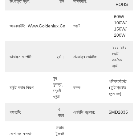
উৎপত্তি স্থল:
চীন
সাক্ষ্যদান:
ROHS
60W/ 
100W/ 
ওয়েবসাইট:
Www.goldenlux.cn
ওয়াট:
150W/ 
200W
২২০-২৪০ 
ভোল্ট 
ডায়ালক্স সাপোর্ট:
হ্যাঁ।
নামমাত্র ভোল্টেজ:
০৫/৬০ 
হার্জ
লুপ 
পলিকার্বোনেট 
ঝুলন্ত, 
মাউন্ট করার বিকল্প:
রক্ষক:
(ইন্টিগ্রেটেড 
বন্ধনী 
লেন্স সহ)
মাউন্ট
৫ 
গ্যারান্টি:
এলইডি প্রকার:
SMD2835
বছর
হাজার 
যোগানের ক্ষমতা:
টুকরা/