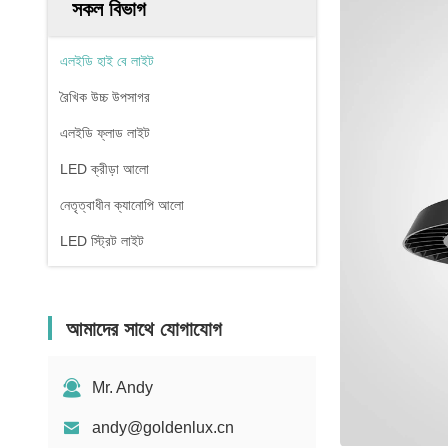
সকল বিভাগ
এলইডি হাই বে লাইট
রৈখিক উচ্চ উপসাগর
এলইডি ফ্লাড লাইট
LED ক্রীড়া আলো
নেতৃত্বাধীন ক্যানোপি আলো
LED স্ট্রিট লাইট
আমাদের সাথে যোগাযোগ
Mr. Andy
andy@goldenlux.cn