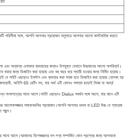
য়াট
ন একটি পরিসীমা সঙ্গে, আপনি আপনার প্রয়োজন অনুসারে আপনার আলো কাস্টমাইজ করতে
লা এবং অন্যান্য এলাকায় ব্যবহারের জন্যও উপযুক্ত যেখানে উচ্চমানের আলো অপরিহার্য।
োধ করার জন্য ডিজাইন করা হয়েছে এবং বহু বছর ধরে স্থায়ী হওয়ার জন্য নির্মিত হয়েছে।
ডি হাই বে লাইট এছাড়াও ইনস্টল এবং ব্যবহার করা সহজ হতে ডিজাইন করা হয়েছে।হালকা হয়
ি জলরোধী, আইপি 65 রেটিং সহ, যার অর্থ এটি কোনও সমস্যা ছাড়াই ভিজা বা আর্দ্র
ভিন্ন শংসাপত্রের সাথে আসে।লাইট এছাড়াও Dialux সমর্থন সঙ্গে আসে, যার মানে এটি
চ্চ মানের আলোকসজ্জার সমাধানগুলির প্রয়োজন।আপনি আপনার গুদাম বা LED উচ্চ বে গ্যারেজ
ত পছন্দ।
বাগুলির সাথে আসে।আমাদের বিশেষজ্ঞদের দল পণ্য সম্পর্কিত কোন প্রশ্নের জন্য আপনাকে