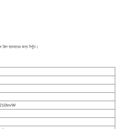
িল্প ব্যবহারের জন্য নিখুঁত।
 210lm/W