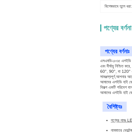
বিশেষভাবে তুলে ধরা:
পণ্যের বর্ণনা
পণ্যের বর্ণনাঃ
এসএমডি২৮৩৫ এলইডি ল্যাম
এবং দীর্ঘায়ু নিশ্চি
60°, 90°, বা 120° এর
সামঞ্জস্যপূর্ণ,আপনার 
আমাদের এলইডি হাই বে 
বিকল্প একটি পরিবেশ বান্
আমাদের এলইডি হাই বে লা
বৈশিষ্ট্যঃ
পণ্যের নামঃ L
নামমাত্র ভোল