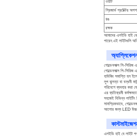
ওয়াট
প্রিজার্ভ প্রটেক্টর অপ
রঙ
রক্ষক
আমাদের এলইডি হাই বে 
পারেন.এই লাইটগুলি অতি
অ্যাপ্লিকেশন
গোল্ডেনলাক্স পি-সিরিজ
গোল্ডেনলাক্স পি-সিরিজ 
হাউজিং সমাপ্তি হল ইলে
লুপ ঝুলন্ত বা বন্ধনী 
পরিবেশে ব্যবহার করা য
এর ব্যতিক্রমী কর্মক্ষ
সহজেই বিভিন্ন লাইটিং 
সামগ্রিকভাবে, গোল্ডেন
আলোর জন্য LED উচ্চ বে
কাস্টমাইজেশ
এলইডি হাই বে লাইট পণ্য