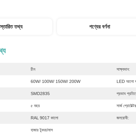
িস্তারিত তথ্য
পণ্যের বর্ণনা
থ্য
চীন
সাক্ষ্যদান:
60W/ 100W/ 150W/ 200W
LED আলো দক
SMD2835
প্রভাব প্রতি
৫ বছর
সার্জ প্রোটে
RAL 9017 কালো
জলরোধী:
হাজার টুকরা/মাস