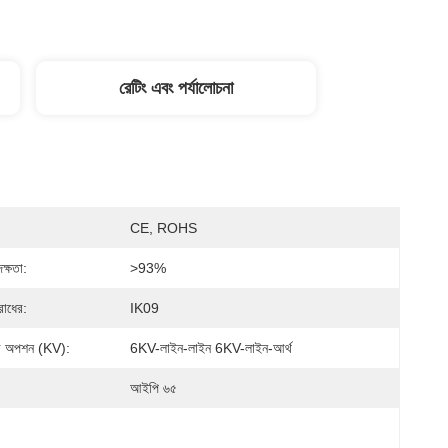
রেটিং এবং পর্যালোচনা
CE, ROHS
্ষতা:
>93%
রোধের:
IK09
ক্টর অপশন (kV):
6KV-লাইন-লাইন 6KV-লাইন-আর্থ
আইপি ৬৫