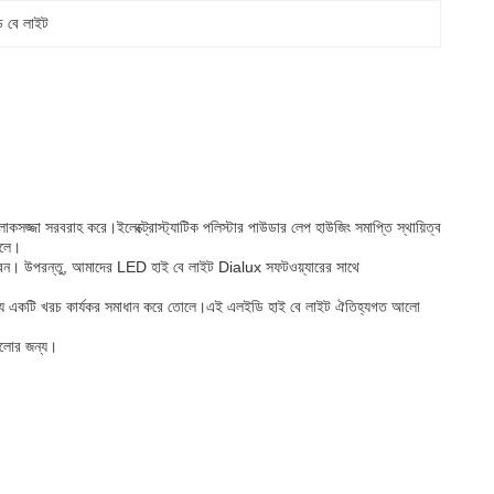
ি বে লাইট
কসজ্জা সরবরাহ করে।ইলেক্ট্রোস্ট্যাটিক পলিস্টার পাউডার লেপ হাউজিং সমাপ্তি স্থায়িত্ব
োলে।
ারেন। উপরন্তু, আমাদের LED হাই বে লাইট Dialux সফটওয়্যারের সাথে
জন্য একটি খরচ কার্যকর সমাধান করে তোলে।এই এলইডি হাই বে লাইট ঐতিহ্যগত আলো
 আলোর জন্য।