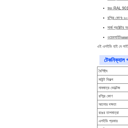
রঙঃ RAL 90
রশ্মির কোণঃ ৬
সার্জ প্রটেক্ট
ওয়েবসাইটঃ
ww
এই এলইডি হাই বে লাইট 
টেকনিক্যাল প
বৈশিষ্ট্য
মাউন্ট বিকল্প
নামমাত্র ভোল্টেজ
রশ্মির কোণ
আলোর দক্ষতা
রঙের তাপমাত্রা
এলইডি প্রকার