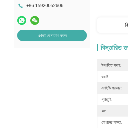
+86 15920052606
ব
এখনই যোগাযোগ করুন
বিস্তারিত ত
উৎপত্তি স্থল:
ওয়াট:
এলইডি প্রকার:
গ্যারান্টি:
রঙ:
যোগানের ক্ষমতা: