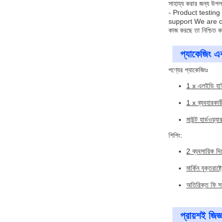
সাহায্য করার জন্য উ
- Product testin
support We are com
কাজ করছে তা নিশ্চিত 
প্যাকেজিং এব
পণ্যের প্যাকেজিংঃ
1 x এলইডি হা
1 x ব্যবহারকারী 
মাউন্ট হার্ডওয়্যা
শিপিং:
2 ব্যবসায়িক দি
মার্কিন যুক্তরাষ্ট্
অতিরিক্ত ফি স
প্রায়শই জিজ্