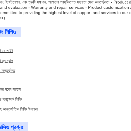
পলব্ধ, ইনস্টলেশন, এবং ত্রুটি সমাধান. আমাদের প্রযুক্তিগত সহায়তা সেবা অন্তর্ভুক্তঃ
g and evaluation - Warranty and repair services - Product customizati
mitted to providing the highest level of support and services to our custo
করে।
ং শিপিংঃ
ই বে লাইট
ম্যানুয়াল
র অন্তর্ভুক্ত
নের মধ্যে জাহাজ
রে স্ট্যান্ডার্ড শিপিং
হ আন্তর্জাতিক শিপিং উপলব্ধ
ঞাসিত প্রশ্নঃ