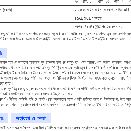
৬০ ওয়াট, ১০০ ওয়াট, ১৫০ ওয়াট, ২০০ ও
শন (কেভি)
৬ কেভি-লাইন-লাইন, ৬ কেভি-লাইন-আর্থ
RAL 9017 কালো
পলিকার্বোনেট ((ইন্টিগ্রেটেড লেন্স সহ)
পেন্ডেন্ট লাইট গুদাম এবং গ্যারেজ জন্য নিখুঁত। ওয়াট, মরীচি কোণ, এবং রঙ তাপমাত্রা সহ অপশ
রিক্ত স্থায়িত্বের জন্য সার্জ প্রোটেক্টর অপশন এবং একটি পলিকার্বোনেট প্রটেক্টরের সাথেও আসে।
ঃ
 এলইডি হাই বে লাইটের অন্যতম মূল বৈশিষ্ট্য হ'ল এর বহুমুখিতা।এবং আরো. এই আলো গ্যারেজ, কর্মশা
এলইডি হাই বে লাইটের আরেকটি দুর্দান্ত বৈশিষ্ট্য হ'ল এর স্থায়িত্ব। হালকাটি কঠোর পরিবেশে প্রতির
ক্ট্রোস্ট্যাটিক পলিস্টার পাউডার লেপ, যা উপাদানগুলির বিরুদ্ধে চমৎকার সুরক্ষা প্রদান করে। এলই
মাউন্ট অপশন ব্যবহার করে মাউন্ট করা যাবে, যা বিভিন্ন সেটিংসে ইনস্টল করা সহজ করে তোলে। লাইটট
েতে পারে।
মতা এবং স্থায়িত্ব ছাড়াও, গোল্ডেনলাক্স পি-সিরিজ এলইডি হাই বে লাইট সিই এবং আরওএইচএস সহ বি
ডিজাইন সফটওয়্যার প্রোগ্রামের সাথে একীভূত করা যায়।
লাক্স পি-সিরিজ এলইডি হাই বে লাইট এমন ব্যবসায়ের জন্য একটি দুর্দান্ত পছন্দ যা নির্ভরযোগ্য, উ
 দুল আলো প্রয়োজন কিনা আপনার কর্মশালা, গোল্ডেনলাক্স পি-সিরিজ এলইডি হাই বে লাইট হল নিখুঁ
নঃ
সহায়তা ও সেবা:
টি সর্বোত্তম কর্মক্ষমতা এবং দীর্ঘায়ু নিশ্চিত করার জন্য ব্যাপক প্রযুক্তিগত সহায়তা এবং পরিষে