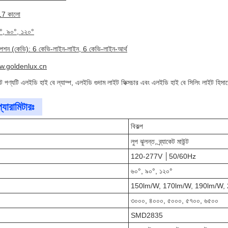
17 কালো
০°, ৯০°, ১২০°
র অপশন (কেভি): 6 কেভি-লাইন-লাইন, 6 কেভি-লাইন-আর্থ
w.goldenlux.cn
পণ্যটি এলইডি হাই বে ল্যাম্প, এলইডি গুদাম লাইট ফিক্সচার এবং এলইডি হাই বে সিলিং লাইট হিসাবে শ
্যারামিটারঃ
বিকল্প
লুপ ঝুলন্ত, ব্র্যাকেট মাউন্ট
120-277V │50/60Hz
৬০°, ৯০°, ১২০°
150lm/W, 170lm/W, 190lm/W,
৩০০০, ৪০০০, ৫০০০, ৫৭০০, ৬৫০০
SMD2835