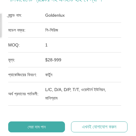
ব্র্যান্ড নাম:
Goldenlux
মডেল নম্বর:
পি-সিরিজ
MOQ:
1
মূল্য:
$28-999
প্যাকেজিংয়ের বিবরণ:
কার্টুন
L/C, D/A, D/P, T/T, ওয়েস্টার্ন ইউনিয়ন,
অর্থ প্রদানের শর্তাবলী:
মানিগ্রাম
এখনই যোগাযোগ করুন
সেরা দাম পান