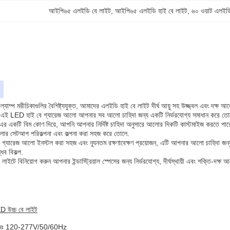
আইপি৬৫ এলইডি বে লাইট
, 
আইপি৬৫ এলইডি হাই বে লাইট
, 
৬০ ওয়াট এলইড
্প মরীচিকাগুলির বৈশিষ্ট্যযুক্ত, আমাদের এলইডি হাই বে লাইট দীর্ঘ আয়ু সহ উজ্জ্বল এবং দক্ষ আলো
ত করে, এই LED হাই বে গ্যারেজ আলো আপনার সব আলো চাহিদা জন্য একটি নির্ভরযোগ্য সমাধান করে ত
 একটি বিম কোণ দিয়ে, আপনি আপনার নির্দিষ্ট চাহিদা অনুসারে আলোর দিকটি কাস্টমাইজ করতে প
আলোর সেটআপ পরিকল্পনা এবং কল্পনা করা সহজ করে তোলে.
গ্যারেজ আলো ইনস্টল করা সহজ এবং ন্যূনতম রক্ষণাবেক্ষণ প্রয়োজন, এটি আপনার আলো চাহিদা 
ধব বিকল্প.
ইটে বিনিয়োগ করুন আপনার ইন্ডাস্ট্রিয়াল স্পেসের জন্য নির্ভরযোগ্য, দীর্ঘস্থায়ী এবং শক্তি-দক্ষ
ED উচ্চ বে লাইট
্টেজঃ 120-277V/50/60Hz