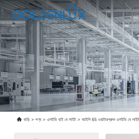
বাড়ি
>
পণ্য
>
এলইডি হাই বে লাইট
>
আইপি 65 ওয়াটারপ্রুফ এলইডি বে লা