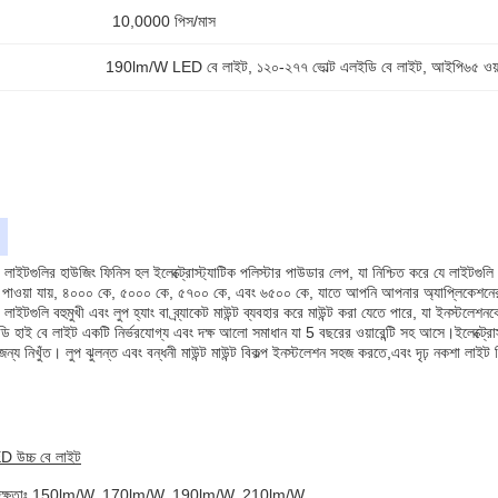
10,0000 পিস/মাস
190lm/W LED বে লাইট
, 
১২০-২৭৭ ভোল্ট এলইডি বে লাইট
, 
আইপি৬৫ ওয়
াইটগুলির হাউজিং ফিনিস হল ইলেক্ট্রোস্ট্যাটিক পলিস্টার পাউডার লেপ, যা নিশ্চিত করে যে লাইটগ
াওয়া যায়, ৪০০০ কে, ৫০০০ কে, ৫৭০০ কে, এবং ৬৫০০ কে, যাতে আপনি আপনার অ্যাপ্লিকেশনের জ
ইটগুলি বহুমুখী এবং লুপ হ্যাং বা ব্র্যাকেট মাউন্ট ব্যবহার করে মাউন্ট করা যেতে পারে, যা ইনস্ট
ি হাই বে লাইট একটি নির্ভরযোগ্য এবং দক্ষ আলো সমাধান যা 5 বছরের ওয়ারেন্টি সহ আসে।ইলেক্ট্রোস
 জন্য নিখুঁত। লুপ ঝুলন্ত এবং বন্ধনী মাউন্ট মাউন্ট বিকল্প ইনস্টলেশন সহজ করতে,এবং দৃঢ় নকশা লাইট 
ED উচ্চ বে লাইট
ক্ষতাঃ 150lm/W, 170lm/W, 190lm/W, 210lm/W