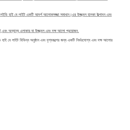
্য এলইডি হাই বে লাইট একটি আদর্শ আলোকসজ্জা সমাধান।এর উজ্জ্বল হালকা উত্পাদন এবং
বং অন্যান্য এলাকায় যা উজ্জ্বল এবং দক্ষ আলো প্রয়োজন.
হাই বে লাইট বিভিন্ন অনুষ্ঠান এবং দৃশ্যকল্পের জন্য একটি নির্ভরযোগ্য এবং দক্ষ আলোর