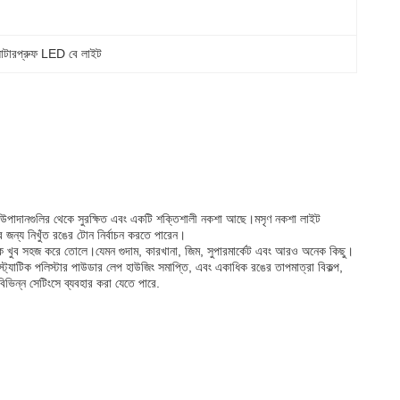
াটারপ্রুফ LED বে লাইট
ুলি উপাদানগুলির থেকে সুরক্ষিত এবং একটি শক্তিশালী নকশা আছে।মসৃণ নকশা লাইট
ন্য নিখুঁত রঙের টোন নির্বাচন করতে পারেন।
লেশনকে খুব সহজ করে তোলে।যেমন গুদাম, কারখানা, জিম, সুপারমার্কেট এবং আরও অনেক কিছু।
্ট্যাটিক পলিস্টার পাউডার লেপ হাউজিং সমাপ্তি, এবং একাধিক রঙের তাপমাত্রা বিকল্প,
বিভিন্ন সেটিংসে ব্যবহার করা যেতে পারে.