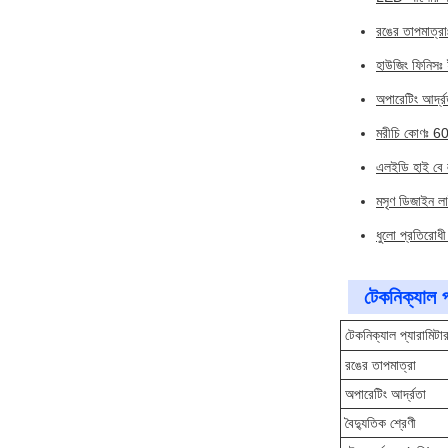
রঙের তাপমাত্
হাউজিং ফিনিসঃ ই
অপারেটিং আর্
মরীচি কোণঃ 
এলইডি হাই বে 
মসৃণ ডিজাইন ল
ধুলো প্রতিরো
টেকনিক্যাল প
টেকনিক্যাল প্যারামিটা
রঙের তাপমাত্রা
অপারেটিং আর্দ্রতা
বৈদ্যুতিক শ্রেণী