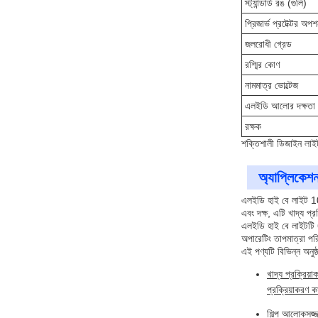
স্ট্যান্ডার্ড রঙ (গুলি)
প্রিজার্ভ প্রটেক্টর অপ
জলরোধী গ্রেড
রশ্মির কোণ
নামমাত্র ভোল্টেজ
এলইডি আলোর দক্ষতা
রক্ষক
শক্তিশালী ডিজাইন লাইট
অ্যাপ্লিকেশন
এলইডি হাই বে লাইট 1
এবং দক্ষ, এটি খাদ্য প্র
এলইডি হাই বে লাইটটি 6
অপারেটিং তাপমাত্রা পর
এই পণ্যটি বিভিন্ন অনুষ
খাদ্য প্রক্রি
প্রক্রিয়াকরণ 
শিল্প আলোকসজ্জ