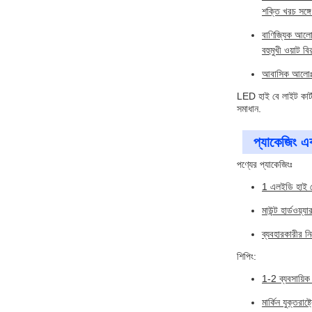
শক্তি খরচ সঙ্গ
বাণিজ্যিক আলোক
বহুমুখী ওয়াট 
আবাসিক আলোঃ এল
LED হাই বে লাইট কার্টন
সমাধান.
প্যাকেজিং এব
পণ্যের প্যাকেজিংঃ
1 এলইডি হাই 
মাউন্ট হার্ডওয়্যা
ব্যবহারকারীর নির
শিপিং:
1-2 ব্যবসায়িক
মার্কিন যুক্তরাষ্ট্