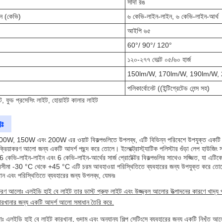
সাদা রঙ
শন (কেভি)
৬ কেভি-লাইন-লাইন, ৬ কেভি-লাইন-আর্থ
আইপি ৬৫
60°/ 90°/ 120°
১২০-২৭৭ ভোল্ট ০৫/৬০ হার্জ
150lm/W, 170lm/W, 190lm/W,
পলিকার্বোনেট ((ইন্টিগ্রেটেড লেন্স সহ)
, ফুড প্রসেসিং লাইট, হোয়াইট কালার লাইট
ঃ
00W, 150W এবং 200W এর ওয়াট বিকল্পগুলিতে উপলব্ধ, এটি বিভিন্ন পরিবেশে উপযুক্ত একটি
ক্রিয়াকরণ আলো জন্য একটি আদর্শ পছন্দ করে তোলে। ইলেক্ট্রোস্ট্যাটিক পলিস্টার গুঁড়া লেপ হাউজিং সম
 কেভি-লাইন-লাইন এবং 6 কেভি-লাইন-আর্থের সার্জ প্রোটেক্টর বিকল্পগুলির সাথেও সজ্জিত, যা এটিক
িসীমা -30 °C থেকে +45 °C এটি চরম আবহাওয়া পরিস্থিতিতে ব্যবহারের জন্য উপযুক্ত করে তোলে, 
্ঠান এবং পরিস্থিতিতে ব্যবহারের জন্য উপলব্ধ, যেমনঃ
য়াকরণ আলোঃ এলইডি হাই বে লাইট তার ডাস্ট প্রুফ লাইট এবং উজ্জ্বল আলোর উত্পাদনের কারণে খাদ
কারখানার জন্য একটি আদর্শ আলো সমাধান তৈরি করে.
াঃ এলইডি হাই বে লাইট কারখানা, গুদাম এবং অন্যান্য শিল্প সেটিংসে ব্যবহারের জন্য একটি নিখুঁত