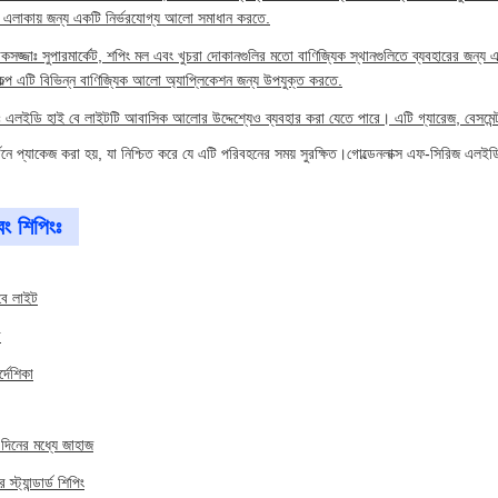
ে এলাকায় জন্য একটি নির্ভরযোগ্য আলো সমাধান করতে.
সজ্জাঃ সুপারমার্কেট, শপিং মল এবং খুচরা দোকানগুলির মতো বাণিজ্যিক স্থানগুলিতে ব্যবহারের জন
বিকল্প এটি বিভিন্ন বাণিজ্যিক আলো অ্যাপ্লিকেশন জন্য উপযুক্ত করতে.
ইডি হাই বে লাইটটি আবাসিক আলোর উদ্দেশ্যেও ব্যবহার করা যেতে পারে। এটি গ্যারেজ, বেসমেন্ট,এ
ে প্যাকেজ করা হয়, যা নিশ্চিত করে যে এটি পরিবহনের সময় সুরক্ষিত।গোল্ডেনলাক্স এফ-সিরিজ এলইডি 
ং শিপিংঃ
বে লাইট
র
্দেশিকা
 দিনের মধ্যে জাহাজ
রে স্ট্যান্ডার্ড শিপিং