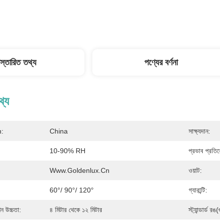
িস্তারিত তথ্য
পণ্যের বর্ণনা
থ্য
n:
China
সাক্ষ্যদান:
10-90% RH
প্রভাব প্রতি
Www.goldenlux.cn
ওয়াট:
60°/ 90°/ 120°
গ্যারান্টি:
ন উচ্চতা:
৪ মিটার থেকে ১২ মিটার
স্ট্যান্ডার্ড রঙ