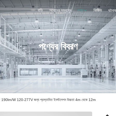
বাড়ি
আমাদের সম্বন্ধে
ভিডিও
পণ্য
ঘটনাব
পণ্যের বিবরণ
ইট 190lm/W 120-277V জন্য প্রস্তাবিত ইনস্টলেশন উচ্চতা 4m থেকে 12m