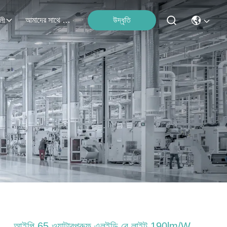
আমাদের সাথে যোগাযোগ
উদ্ধৃতি
লী
আইপি 65 ওয়াটারপ্রুফ এলইডি বে লাইট 190lm/W