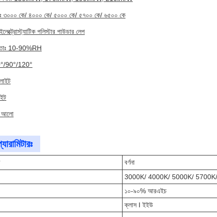
রাঃ ৩০০০ কে/ ৪০০০ কে/ ৫০০০ কে/ ৫৭০০ কে/ ৬৫০০ কে
লেক্ট্রোস্ট্যাটিক পলিস্টার পাউডার লেপ
দ্রতাঃ 10-90%RH
60°/90°/120°
লাইট
াইট
ধী আলো
্যারামিটারঃ
র
বর্ণনা
3000K/ 4000K/ 5000K/ 5700K
১০-৯০% আরএইচ
ক্লাস I ইইউ