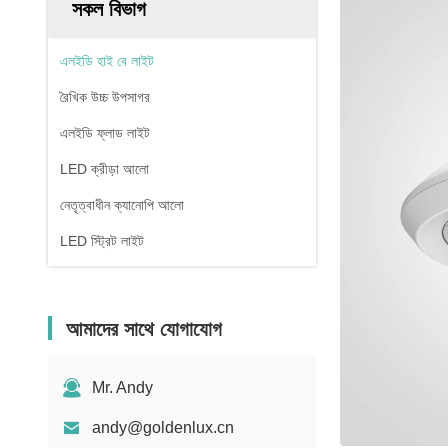
সকল বিভাগ
এলইডি হাই বে লাইট
রৈখিক উচ্চ উপসাগর
এলইডি ফ্লাড লাইট
LED ক্রীড়া আলো
নেতৃত্বাধীন ক্যানোপি আলো
LED স্ট্রিট লাইট
আমাদের সাথে যোগাযোগ
Mr. Andy
andy@goldenlux.cn