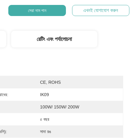
এখনই যোগাযোগ করুন
সেরা দাম পান
রেটিং এবং পর্যালোচনা
CE, ROHS
রোধের:
IK09
100W/ 150W/ 200W
৫ বছর
(গুলি):
সাদা রঙ