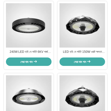
240W LED হাই বে লাইট 6KV সার্জ
LED হাই বে লাইট 150W ওয়াট ক্ষমতা
প্রটেক্টর SMD2835 LEDs সহ
5700K রঙ তাপমাত্রা এবং ইলেক্ট্রোস্ট্যাটিক
পাউডার লেপ সহ
সেরা দাম পান
সেরা দাম পান