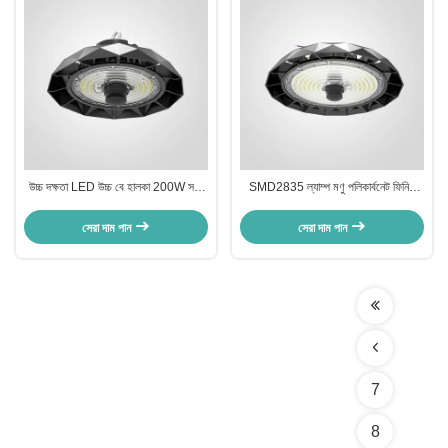
উচ্চ দক্ষতা LED উচ্চ বে হালকা 200W সঙ্গে
SMD2835 ল্যাম্প মণু পলিকার্বনেট ফিনিস
প্রশস্ত বিম এঙ্গেল কালো হাউজিং সমাপ্তি দ্বারা
LED হাই বে লাইট 200W আর্দ্রতা প্রতিরোধী
Goldenlux
শিল্প আলো জন্য
সেরা দাম পান
সেরা দাম পান
7
8